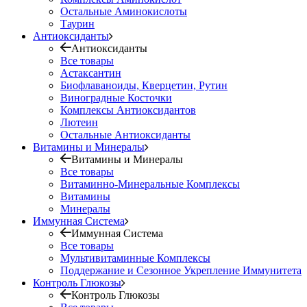
Остальные Аминокислоты
Таурин
Антиоксиданты
Антиоксиданты
Все товары
Астаксантин
Биофлаваноиды, Кверцетин, Рутин
Виноградные Косточки
Комплексы Антиоксидантов
Лютеин
Остальные Антиоксиданты
Витамины и Минералы
Витамины и Минералы
Все товары
Витаминно-Минеральные Комплексы
Витамины
Минералы
Иммунная Система
Иммунная Система
Все товары
Мультивитаминные Комплексы
Поддержание и Сезонное Укрепление Иммунитета
Контроль Глюкозы
Контроль Глюкозы