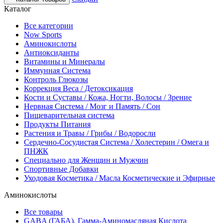
Каталог
Все категории
Now Sports
Аминокислоты
Антиоксиданты
Витамины и Минералы
Иммунная Система
Контроль Глюкозы
Коррекция Веса / Детоксикация
Кости и Суставы / Кожа, Ногти, Волосы / Зрение
Нервная Система / Мозг и Память / Сон
Пищеварительная система
Продукты Питания
Растения и Травы / Грибы / Водоросли
Сердечно-Сосудистая Система / Холестерин / Омега и
ПНЖК
Специально для Женщин и Мужчин
Спортивные Добавки
Уходовая Косметика / Масла Косметические и Эфирные
Аминокислоты
Все товары
GABA (ГАБА), Гамма-Аминомасляная Кислота