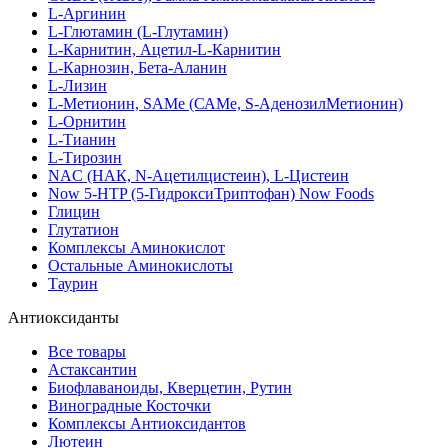
L-Аргинин
L-Глютамин (L-Глутамин)
L-Карнитин, Ацетил-L-Карнитин
L-Карнозин, Бета-Аланин
L-Лизин
L-Метионин, SAMe (САМе, S-АденозилМетионин)
L-Орнитин
L-Тианин
L-Тирозин
NAC (НАК, N-Ацетилцистеин), L-Цистеин
Now 5-HTP (5-ГидроксиТриптофан) Now Foods
Глицин
Глутатион
Комплексы Аминокислот
Остальные Аминокислоты
Таурин
Антиоксиданты
Все товары
Астаксантин
Биофлаваноиды, Кверцетин, Рутин
Виноградные Косточки
Комплексы Антиоксидантов
Лютеин