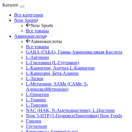
Каталог
Все категории
Now Sports
Now Sports
Все товары
Аминокислоты
Аминокислоты
Все товары
GABA (ГАБА), Гамма-Аминомасляная Кислота
L-Аргинин
L-Глютамин (L-Глутамин)
L-Карнитин, Ацетил-L-Карнитин
L-Карнозин, Бета-Аланин
L-Лизин
L-Метионин, SAMe (САМе, S-
АденозилМетионин)
L-Орнитин
L-Тианин
L-Тирозин
NAC (НАК, N-Ацетилцистеин), L-Цистеин
Now 5-HTP (5-ГидроксиТриптофан) Now Foods
Глицин
Глутатион
Комплексы Аминокислот