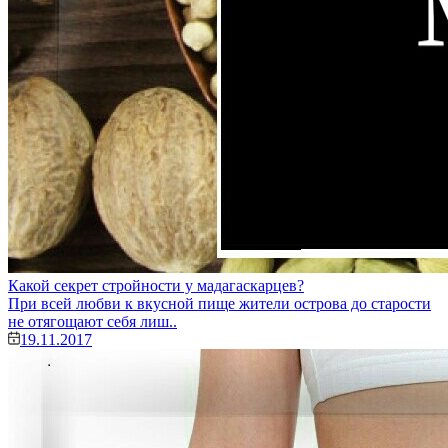
Какой секрет стройности у мадагаскарцев?
При всей любви к вкусной пище жители острова до старости
не отягощают себя лиш..
19.11.2017