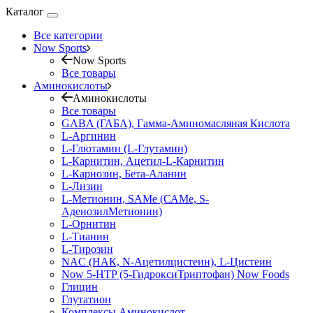
Каталог
Все категории
Now Sports
Now Sports
Все товары
Аминокислоты
Аминокислоты
Все товары
GABA (ГАБА), Гамма-Аминомасляная Кислота
L-Аргинин
L-Глютамин (L-Глутамин)
L-Карнитин, Ацетил-L-Карнитин
L-Карнозин, Бета-Аланин
L-Лизин
L-Метионин, SAMe (САМе, S-
АденозилМетионин)
L-Орнитин
L-Тианин
L-Тирозин
NAC (НАК, N-Ацетилцистеин), L-Цистеин
Now 5-HTP (5-ГидроксиТриптофан) Now Foods
Глицин
Глутатион
Комплексы Аминокислот