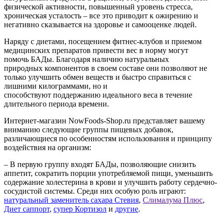
физической активности, повышенный уровень стресса,
хроническая усталость – все это приводит к ожирению и
негативно сказывается на здоровье и самооценке людей.
Наряду с диетами, посещением фитнес-клубов и приемом
медицинских препаратов привести вес в норму могут
помочь БАДы. Благодаря наличию натуральных
природных компонентов в своем составе они позволяют не
только улучшить обмен веществ и быстро справиться с
лишними килограммами, но и
способствуют поддержанию идеального веса в течение
длительного периода времени.
Интернет-магазин NowFoods-Shop.ru представляет вашему
вниманию следующие группы пищевых добавок,
различающиеся по особенностям использования и принципу
воздействия на организм:
–
В
первую
группу входят БАДы, позволяющие снизить
аппетит, сократить порции употребляемой пищи, уменьшить
содержание холестерина в крови и улучшить работу сердечно-
сосудистой системы. Среди них
особую
роль играют:
натуральный заменитель сахара Стевия
,
Слималума Плюс
,
Диет саппорт
,
супер Кортизол
и
другие
.