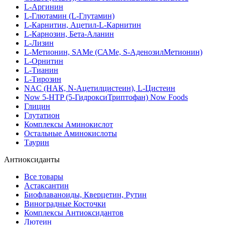
L-Аргинин
L-Глютамин (L-Глутамин)
L-Карнитин, Ацетил-L-Карнитин
L-Карнозин, Бета-Аланин
L-Лизин
L-Метионин, SAMe (САМе, S-АденозилМетионин)
L-Орнитин
L-Тианин
L-Тирозин
NAC (НАК, N-Ацетилцистеин), L-Цистеин
Now 5-HTP (5-ГидроксиТриптофан) Now Foods
Глицин
Глутатион
Комплексы Аминокислот
Остальные Аминокислоты
Таурин
Антиоксиданты
Все товары
Астаксантин
Биофлаваноиды, Кверцетин, Рутин
Виноградные Косточки
Комплексы Антиоксидантов
Лютеин