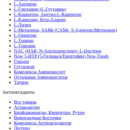
L-Аргинин
L-Глютамин (L-Глутамин)
L-Карнитин, Ацетил-L-Карнитин
L-Карнозин, Бета-Аланин
L-Лизин
L-Метионин, SAMe (САМе, S-АденозилМетионин)
L-Орнитин
L-Тианин
L-Тирозин
NAC (НАК, N-Ацетилцистеин), L-Цистеин
Now 5-HTP (5-ГидроксиТриптофан) Now Foods
Глицин
Глутатион
Комплексы Аминокислот
Остальные Аминокислоты
Таурин
Антиоксиданты
Все товары
Астаксантин
Биофлаваноиды, Кверцетин, Рутин
Виноградные Косточки
Комплексы Антиоксидантов
Лютеин