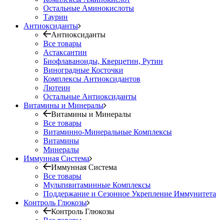
Остальные Аминокислоты
Таурин
Антиоксиданты
Антиоксиданты
Все товары
Астаксантин
Биофлаваноиды, Кверцетин, Рутин
Виноградные Косточки
Комплексы Антиоксидантов
Лютеин
Остальные Антиоксиданты
Витамины и Минералы
Витамины и Минералы
Все товары
Витаминно-Минеральные Комплексы
Витамины
Минералы
Иммунная Система
Иммунная Система
Все товары
Мультивитаминные Комплексы
Поддержание и Сезонное Укрепление Иммунитета
Контроль Глюкозы
Контроль Глюкозы