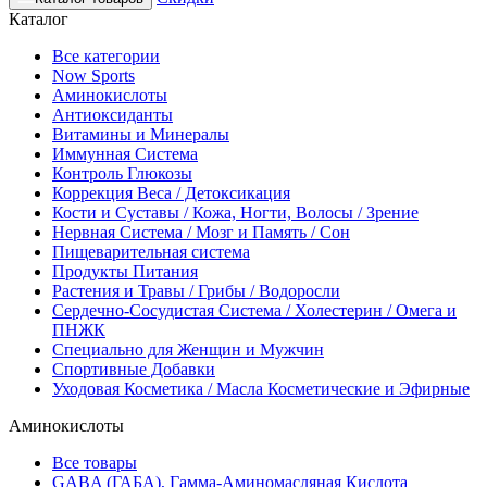
Каталог
Все категории
Now Sports
Аминокислоты
Антиоксиданты
Витамины и Минералы
Иммунная Система
Контроль Глюкозы
Коррекция Веса / Детоксикация
Кости и Суставы / Кожа, Ногти, Волосы / Зрение
Нервная Система / Мозг и Память / Сон
Пищеварительная система
Продукты Питания
Растения и Травы / Грибы / Водоросли
Сердечно-Сосудистая Система / Холестерин / Омега и
ПНЖК
Специально для Женщин и Мужчин
Спортивные Добавки
Уходовая Косметика / Масла Косметические и Эфирные
Аминокислоты
Все товары
GABA (ГАБА), Гамма-Аминомасляная Кислота