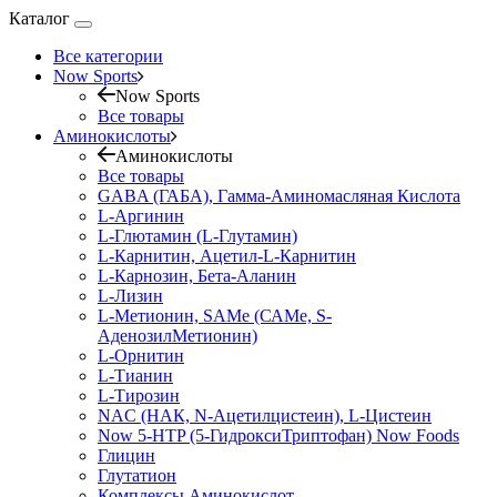
Каталог
Все категории
Now Sports
Now Sports
Все товары
Аминокислоты
Аминокислоты
Все товары
GABA (ГАБА), Гамма-Аминомасляная Кислота
L-Аргинин
L-Глютамин (L-Глутамин)
L-Карнитин, Ацетил-L-Карнитин
L-Карнозин, Бета-Аланин
L-Лизин
L-Метионин, SAMe (САМе, S-
АденозилМетионин)
L-Орнитин
L-Тианин
L-Тирозин
NAC (НАК, N-Ацетилцистеин), L-Цистеин
Now 5-HTP (5-ГидроксиТриптофан) Now Foods
Глицин
Глутатион
Комплексы Аминокислот