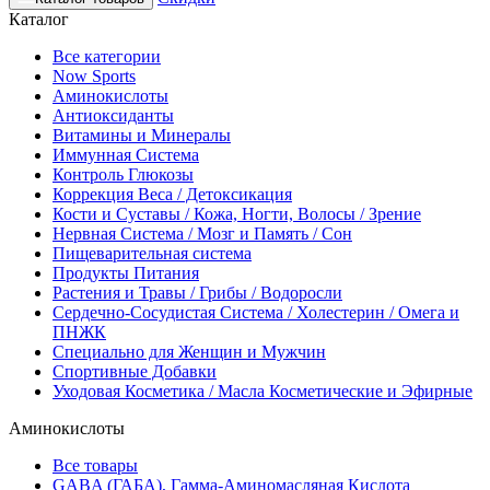
Каталог
Все категории
Now Sports
Аминокислоты
Антиоксиданты
Витамины и Минералы
Иммунная Система
Контроль Глюкозы
Коррекция Веса / Детоксикация
Кости и Суставы / Кожа, Ногти, Волосы / Зрение
Нервная Система / Мозг и Память / Сон
Пищеварительная система
Продукты Питания
Растения и Травы / Грибы / Водоросли
Сердечно-Сосудистая Система / Холестерин / Омега и
ПНЖК
Специально для Женщин и Мужчин
Спортивные Добавки
Уходовая Косметика / Масла Косметические и Эфирные
Аминокислоты
Все товары
GABA (ГАБА), Гамма-Аминомасляная Кислота