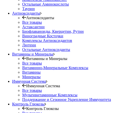
Остальные Аминокислоты
Таурин
Антиоксиданты
Антиоксиданты
Все товары
Астаксантин
Биофлаваноиды, Кверцетин, Рутин
Виноградные Косточки
Комплексы Антиоксидантов
Лютеин
Остальные Антиоксиданты
Витамины и Минералы
Витамины и Минералы
Все товары
Витаминно-Минеральные Комплексы
Витамины
Минералы
Иммунная Система
Иммунная Система
Все товары
Мультивитаминные Комплексы
Поддержание и Сезонное Укрепление Иммунитета
Контроль Глюкозы
Контроль Глюкозы