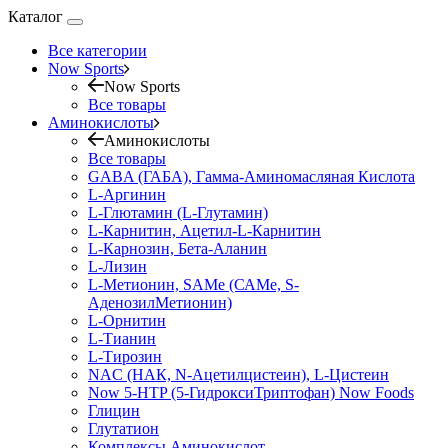
Каталог
Все категории
Now Sports
Now Sports
Все товары
Аминокислоты
Аминокислоты
Все товары
GABA (ГАБА), Гамма-Аминомасляная Кислота
L-Аргинин
L-Глютамин (L-Глутамин)
L-Карнитин, Ацетил-L-Карнитин
L-Карнозин, Бета-Аланин
L-Лизин
L-Метионин, SAMe (САМе, S-
АденозилМетионин)
L-Орнитин
L-Тианин
L-Тирозин
NAC (НАК, N-Ацетилцистеин), L-Цистеин
Now 5-HTP (5-ГидроксиТриптофан) Now Foods
Глицин
Глутатион
Комплексы Аминокислот