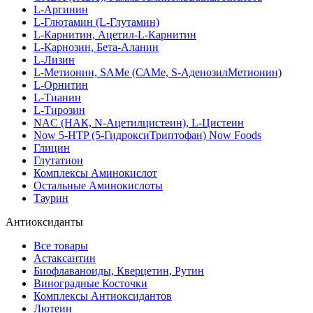
L-Аргинин
L-Глютамин (L-Глутамин)
L-Карнитин, Ацетил-L-Карнитин
L-Карнозин, Бета-Аланин
L-Лизин
L-Метионин, SAMe (САМе, S-АденозилМетионин)
L-Орнитин
L-Тианин
L-Тирозин
NAC (НАК, N-Ацетилцистеин), L-Цистеин
Now 5-HTP (5-ГидроксиТриптофан) Now Foods
Глицин
Глутатион
Комплексы Аминокислот
Остальные Аминокислоты
Таурин
Антиоксиданты
Все товары
Астаксантин
Биофлаваноиды, Кверцетин, Рутин
Виноградные Косточки
Комплексы Антиоксидантов
Лютеин