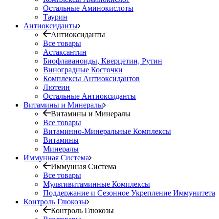
Остальные Аминокислоты
Таурин
Антиоксиданты
Антиоксиданты
Все товары
Астаксантин
Биофлаваноиды, Кверцетин, Рутин
Виноградные Косточки
Комплексы Антиоксидантов
Лютеин
Остальные Антиоксиданты
Витамины и Минералы
Витамины и Минералы
Все товары
Витаминно-Минеральные Комплексы
Витамины
Минералы
Иммунная Система
Иммунная Система
Все товары
Мультивитаминные Комплексы
Поддержание и Сезонное Укрепление Иммунитета
Контроль Глюкозы
Контроль Глюкозы