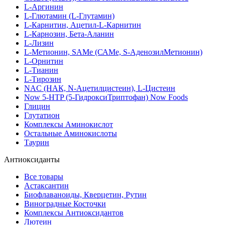
L-Аргинин
L-Глютамин (L-Глутамин)
L-Карнитин, Ацетил-L-Карнитин
L-Карнозин, Бета-Аланин
L-Лизин
L-Метионин, SAMe (САМе, S-АденозилМетионин)
L-Орнитин
L-Тианин
L-Тирозин
NAC (НАК, N-Ацетилцистеин), L-Цистеин
Now 5-HTP (5-ГидроксиТриптофан) Now Foods
Глицин
Глутатион
Комплексы Аминокислот
Остальные Аминокислоты
Таурин
Антиоксиданты
Все товары
Астаксантин
Биофлаваноиды, Кверцетин, Рутин
Виноградные Косточки
Комплексы Антиоксидантов
Лютеин