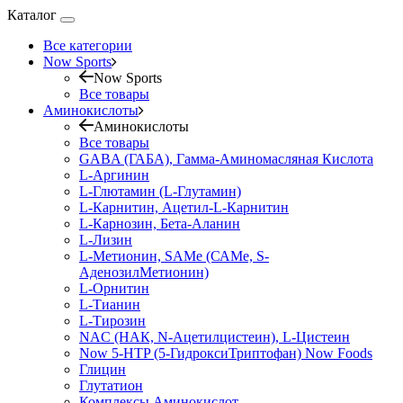
Каталог
Все категории
Now Sports
Now Sports
Все товары
Аминокислоты
Аминокислоты
Все товары
GABA (ГАБА), Гамма-Аминомасляная Кислота
L-Аргинин
L-Глютамин (L-Глутамин)
L-Карнитин, Ацетил-L-Карнитин
L-Карнозин, Бета-Аланин
L-Лизин
L-Метионин, SAMe (САМе, S-
АденозилМетионин)
L-Орнитин
L-Тианин
L-Тирозин
NAC (НАК, N-Ацетилцистеин), L-Цистеин
Now 5-HTP (5-ГидроксиТриптофан) Now Foods
Глицин
Глутатион
Комплексы Аминокислот