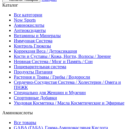
Каталог
Все категории
Now Sports
Аминокислоты
Антиоксиданты
Витамины и Минералы
Иммунная Система
Контроль Глюкозы
Коррекция Веса / Детоксикация
Кости и Суставы / Кожа, Ногти, Волосы / Зрение
Нервная Система / Мозг и Память / Сон
Пищеварительная система
Продукты Питания
Растения и Травы / Грибы / Водоросли
Сердечно-Сосудистая Система / Холестерин / Омега и
ПНЖК
Специально для Женщин и Мужчин
Спортивные Добавки
Уходовая Косметика / Масла Косметические и Эфирные
Аминокислоты
Все товары
GABA (ГАБА), Гамма-Аминомасляная Кислота