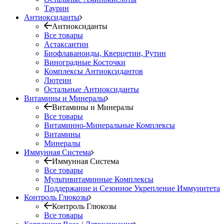
Таурин
Антиоксиданты
Антиоксиданты
Все товары
Астаксантин
Биофлаваноиды, Кверцетин, Рутин
Виноградные Косточки
Комплексы Антиоксидантов
Лютеин
Остальные Антиоксиданты
Витамины и Минералы
Витамины и Минералы
Все товары
Витаминно-Минеральные Комплексы
Витамины
Минералы
Иммунная Система
Иммунная Система
Все товары
Мультивитаминные Комплексы
Поддержание и Сезонное Укрепление Иммунитета
Контроль Глюкозы
Контроль Глюкозы
Все товары