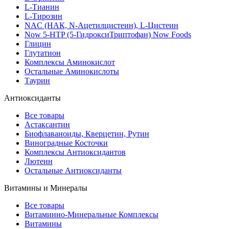
L-Тианин
L-Тирозин
NAC (НАК, N-Ацетилцистеин), L-Цистеин
Now 5-HTP (5-ГидроксиТриптофан) Now Foods
Глицин
Глутатион
Комплексы Аминокислот
Остальные Аминокислоты
Таурин
Антиоксиданты
Все товары
Астаксантин
Биофлаваноиды, Кверцетин, Рутин
Виноградные Косточки
Комплексы Антиоксидантов
Лютеин
Остальные Антиоксиданты
Витамины и Минералы
Все товары
Витаминно-Минеральные Комплексы
Витамины