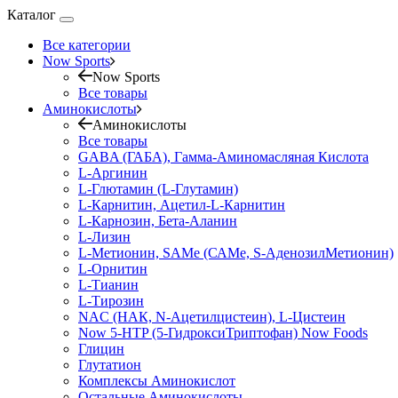
Каталог
Все категории
Now Sports
Now Sports
Все товары
Аминокислоты
Аминокислоты
Все товары
GABA (ГАБА), Гамма-Аминомасляная Кислота
L-Аргинин
L-Глютамин (L-Глутамин)
L-Карнитин, Ацетил-L-Карнитин
L-Карнозин, Бета-Аланин
L-Лизин
L-Метионин, SAMe (САМе, S-АденозилМетионин)
L-Орнитин
L-Тианин
L-Тирозин
NAC (НАК, N-Ацетилцистеин), L-Цистеин
Now 5-HTP (5-ГидроксиТриптофан) Now Foods
Глицин
Глутатион
Комплексы Аминокислот
Остальные Аминокислоты