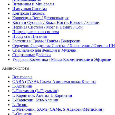
Витамины и Минералы
Иммунная Система
Контроль Глюкозы
Коррекция Веса / Детоксикация
Кости и Суставы / Кожа, Ногти, Волосы / Зрение
Нервная Система / Мозг и Память / Сон
Пищеварительная система
Продукты Питания
Растения и Травы / Грибы / Водоросли
Сердечно-Сосудистая Система / Холестерин / Омега и 
Специально для Женщин и Мужчин
Спортивные Добавки
Уходовая Косметика / Масла Косметические и Эфирные
Аминокислоты
Все товары
GABA (ГАБА), Гамма-Аминомасляная Кислота
L-Аргинин
L-Глютамин (L-Глутамин)
L-Карнитин, Ацетил-L-Карнитин
L-Карнозин, Бета-Аланин
L-Лизин
L-Метионин, SAMe (САМе, S-АденозилМетионин)
L-Орнитин