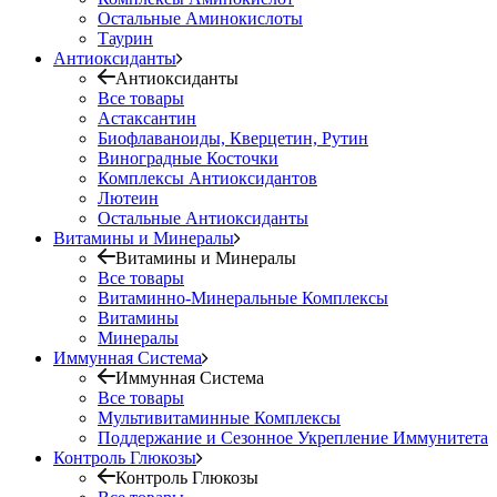
Остальные Аминокислоты
Таурин
Антиоксиданты
Антиоксиданты
Все товары
Астаксантин
Биофлаваноиды, Кверцетин, Рутин
Виноградные Косточки
Комплексы Антиоксидантов
Лютеин
Остальные Антиоксиданты
Витамины и Минералы
Витамины и Минералы
Все товары
Витаминно-Минеральные Комплексы
Витамины
Минералы
Иммунная Система
Иммунная Система
Все товары
Мультивитаминные Комплексы
Поддержание и Сезонное Укрепление Иммунитета
Контроль Глюкозы
Контроль Глюкозы