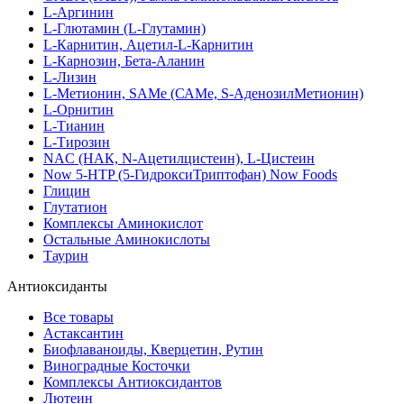
L-Аргинин
L-Глютамин (L-Глутамин)
L-Карнитин, Ацетил-L-Карнитин
L-Карнозин, Бета-Аланин
L-Лизин
L-Метионин, SAMe (САМе, S-АденозилМетионин)
L-Орнитин
L-Тианин
L-Тирозин
NAC (НАК, N-Ацетилцистеин), L-Цистеин
Now 5-HTP (5-ГидроксиТриптофан) Now Foods
Глицин
Глутатион
Комплексы Аминокислот
Остальные Аминокислоты
Таурин
Антиоксиданты
Все товары
Астаксантин
Биофлаваноиды, Кверцетин, Рутин
Виноградные Косточки
Комплексы Антиоксидантов
Лютеин