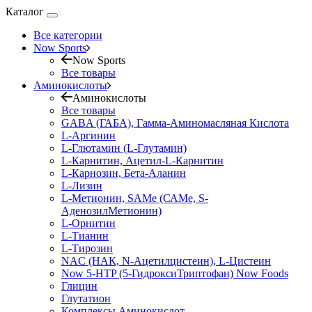
Каталог
Все категории
Now Sports
Now Sports
Все товары
Аминокислоты
Аминокислоты
Все товары
GABA (ГАБА), Гамма-Аминомасляная Кислота
L-Аргинин
L-Глютамин (L-Глутамин)
L-Карнитин, Ацетил-L-Карнитин
L-Карнозин, Бета-Аланин
L-Лизин
L-Метионин, SAMe (САМе, S-
АденозилМетионин)
L-Орнитин
L-Тианин
L-Тирозин
NAC (НАК, N-Ацетилцистеин), L-Цистеин
Now 5-HTP (5-ГидроксиТриптофан) Now Foods
Глицин
Глутатион
Комплексы Аминокислот