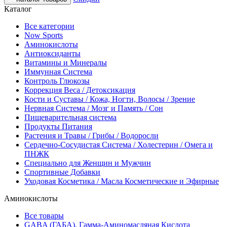
Каталог
Все категории
Now Sports
Аминокислоты
Антиоксиданты
Витамины и Минералы
Иммунная Система
Контроль Глюкозы
Коррекция Веса / Детоксикация
Кости и Суставы / Кожа, Ногти, Волосы / Зрение
Нервная Система / Мозг и Память / Сон
Пищеварительная система
Продукты Питания
Растения и Травы / Грибы / Водоросли
Сердечно-Сосудистая Система / Холестерин / Омега и
ПНЖК
Специально для Женщин и Мужчин
Спортивные Добавки
Уходовая Косметика / Масла Косметические и Эфирные
Аминокислоты
Все товары
GABA (ГАБА), Гамма-Аминомасляная Кислота