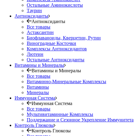
Остальные Аминокислоты
Таурин
Антиоксиданты
Антиоксиданты
Все товары
Астаксантин
Биофлаваноиды, Кверцетин, Рутин
Виноградные Косточки
Комплексы Антиоксидантов
Лютеин
Остальные Антиоксиданты
Витамины и Минералы
Витамины и Минералы
Все товары
Витаминно-Минеральные Комплексы
Витамины
Минералы
Иммунная Система
Иммунная Система
Все товары
Мультивитаминные Комплексы
Поддержание и Сезонное Укрепление Иммунитета
Контроль Глюкозы
Контроль Глюкозы