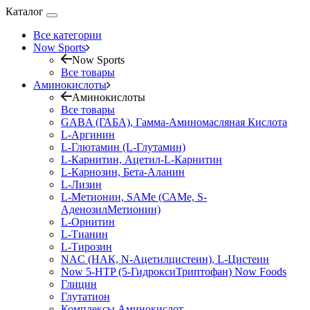
Каталог
Все категории
Now Sports
Now Sports
Все товары
Аминокислоты
Аминокислоты
Все товары
GABA (ГАБА), Гамма-Аминомасляная Кислота
L-Аргинин
L-Глютамин (L-Глутамин)
L-Карнитин, Ацетил-L-Карнитин
L-Карнозин, Бета-Аланин
L-Лизин
L-Метионин, SAMe (САМе, S-
АденозилМетионин)
L-Орнитин
L-Тианин
L-Тирозин
NAC (НАК, N-Ацетилцистеин), L-Цистеин
Now 5-HTP (5-ГидроксиТриптофан) Now Foods
Глицин
Глутатион
Комплексы Аминокислот