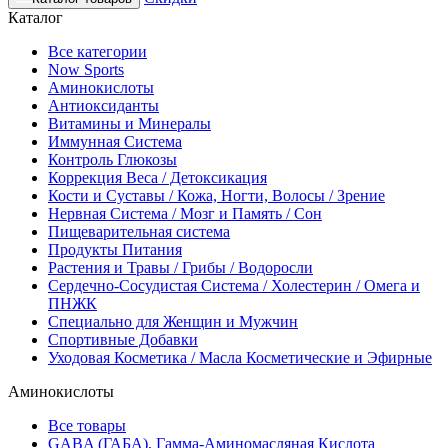
Каталог
Все категории
Now Sports
Аминокислоты
Антиоксиданты
Витамины и Минералы
Иммунная Система
Контроль Глюкозы
Коррекция Веса / Детоксикация
Кости и Суставы / Кожа, Ногти, Волосы / Зрение
Нервная Система / Мозг и Память / Сон
Пищеварительная система
Продукты Питания
Растения и Травы / Грибы / Водоросли
Сердечно-Сосудистая Система / Холестерин / Омега и
ПНЖК
Специально для Женщин и Мужчин
Спортивные Добавки
Уходовая Косметика / Масла Косметические и Эфирные
Аминокислоты
Все товары
GABA (ГАБА), Гамма-Аминомасляная Кислота