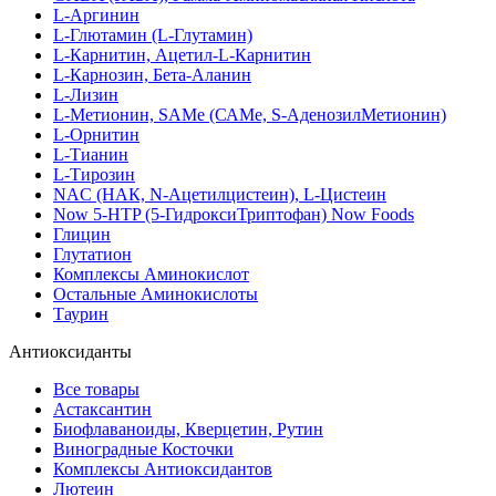
L-Аргинин
L-Глютамин (L-Глутамин)
L-Карнитин, Ацетил-L-Карнитин
L-Карнозин, Бета-Аланин
L-Лизин
L-Метионин, SAMe (САМе, S-АденозилМетионин)
L-Орнитин
L-Тианин
L-Тирозин
NAC (НАК, N-Ацетилцистеин), L-Цистеин
Now 5-HTP (5-ГидроксиТриптофан) Now Foods
Глицин
Глутатион
Комплексы Аминокислот
Остальные Аминокислоты
Таурин
Антиоксиданты
Все товары
Астаксантин
Биофлаваноиды, Кверцетин, Рутин
Виноградные Косточки
Комплексы Антиоксидантов
Лютеин