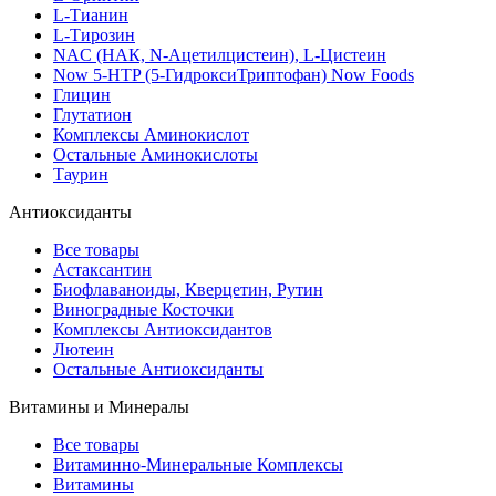
L-Тианин
L-Тирозин
NAC (НАК, N-Ацетилцистеин), L-Цистеин
Now 5-HTP (5-ГидроксиТриптофан) Now Foods
Глицин
Глутатион
Комплексы Аминокислот
Остальные Аминокислоты
Таурин
Антиоксиданты
Все товары
Астаксантин
Биофлаваноиды, Кверцетин, Рутин
Виноградные Косточки
Комплексы Антиоксидантов
Лютеин
Остальные Антиоксиданты
Витамины и Минералы
Все товары
Витаминно-Минеральные Комплексы
Витамины