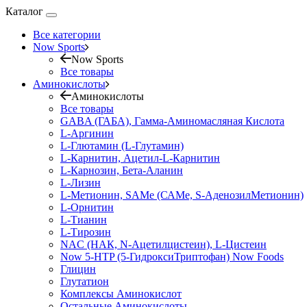
Каталог
Все категории
Now Sports
Now Sports
Все товары
Аминокислоты
Аминокислоты
Все товары
GABA (ГАБА), Гамма-Аминомасляная Кислота
L-Аргинин
L-Глютамин (L-Глутамин)
L-Карнитин, Ацетил-L-Карнитин
L-Карнозин, Бета-Аланин
L-Лизин
L-Метионин, SAMe (САМе, S-АденозилМетионин)
L-Орнитин
L-Тианин
L-Тирозин
NAC (НАК, N-Ацетилцистеин), L-Цистеин
Now 5-HTP (5-ГидроксиТриптофан) Now Foods
Глицин
Глутатион
Комплексы Аминокислот
Остальные Аминокислоты