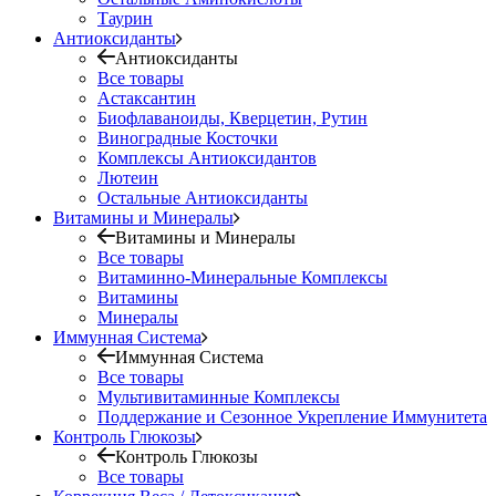
Таурин
Антиоксиданты
Антиоксиданты
Все товары
Астаксантин
Биофлаваноиды, Кверцетин, Рутин
Виноградные Косточки
Комплексы Антиоксидантов
Лютеин
Остальные Антиоксиданты
Витамины и Минералы
Витамины и Минералы
Все товары
Витаминно-Минеральные Комплексы
Витамины
Минералы
Иммунная Система
Иммунная Система
Все товары
Мультивитаминные Комплексы
Поддержание и Сезонное Укрепление Иммунитета
Контроль Глюкозы
Контроль Глюкозы
Все товары