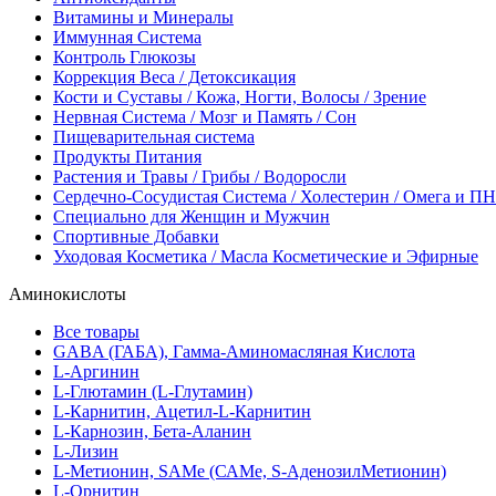
Витамины и Минералы
Иммунная Система
Контроль Глюкозы
Коррекция Веса / Детоксикация
Кости и Суставы / Кожа, Ногти, Волосы / Зрение
Нервная Система / Мозг и Память / Сон
Пищеварительная система
Продукты Питания
Растения и Травы / Грибы / Водоросли
Сердечно-Сосудистая Система / Холестерин / Омега и 
Специально для Женщин и Мужчин
Спортивные Добавки
Уходовая Косметика / Масла Косметические и Эфирные
Аминокислоты
Все товары
GABA (ГАБА), Гамма-Аминомасляная Кислота
L-Аргинин
L-Глютамин (L-Глутамин)
L-Карнитин, Ацетил-L-Карнитин
L-Карнозин, Бета-Аланин
L-Лизин
L-Метионин, SAMe (САМе, S-АденозилМетионин)
L-Орнитин