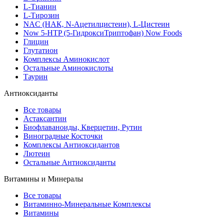
L-Тианин
L-Тирозин
NAC (НАК, N-Ацетилцистеин), L-Цистеин
Now 5-HTP (5-ГидроксиТриптофан) Now Foods
Глицин
Глутатион
Комплексы Аминокислот
Остальные Аминокислоты
Таурин
Антиоксиданты
Все товары
Астаксантин
Биофлаваноиды, Кверцетин, Рутин
Виноградные Косточки
Комплексы Антиоксидантов
Лютеин
Остальные Антиоксиданты
Витамины и Минералы
Все товары
Витаминно-Минеральные Комплексы
Витамины