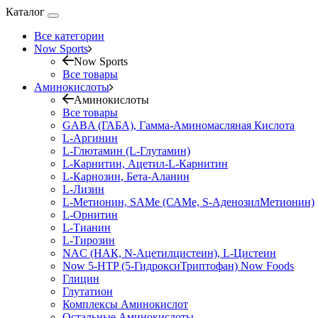
Каталог
Все категории
Now Sports
Now Sports
Все товары
Аминокислоты
Аминокислоты
Все товары
GABA (ГАБА), Гамма-Аминомасляная Кислота
L-Аргинин
L-Глютамин (L-Глутамин)
L-Карнитин, Ацетил-L-Карнитин
L-Карнозин, Бета-Аланин
L-Лизин
L-Метионин, SAMe (САМе, S-АденозилМетионин)
L-Орнитин
L-Тианин
L-Тирозин
NAC (НАК, N-Ацетилцистеин), L-Цистеин
Now 5-HTP (5-ГидроксиТриптофан) Now Foods
Глицин
Глутатион
Комплексы Аминокислот
Остальные Аминокислоты