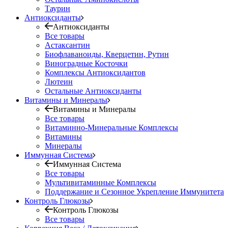
Таурин
Антиоксиданты
Антиоксиданты
Все товары
Астаксантин
Биофлаваноиды, Кверцетин, Рутин
Виноградные Косточки
Комплексы Антиоксидантов
Лютеин
Остальные Антиоксиданты
Витамины и Минералы
Витамины и Минералы
Все товары
Витаминно-Минеральные Комплексы
Витамины
Минералы
Иммунная Система
Иммунная Система
Все товары
Мультивитаминные Комплексы
Поддержание и Сезонное Укрепление Иммунитета
Контроль Глюкозы
Контроль Глюкозы
Все товары