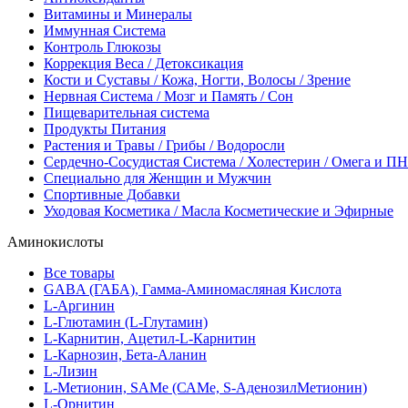
Витамины и Минералы
Иммунная Система
Контроль Глюкозы
Коррекция Веса / Детоксикация
Кости и Суставы / Кожа, Ногти, Волосы / Зрение
Нервная Система / Мозг и Память / Сон
Пищеварительная система
Продукты Питания
Растения и Травы / Грибы / Водоросли
Сердечно-Сосудистая Система / Холестерин / Омега и 
Специально для Женщин и Мужчин
Спортивные Добавки
Уходовая Косметика / Масла Косметические и Эфирные
Аминокислоты
Все товары
GABA (ГАБА), Гамма-Аминомасляная Кислота
L-Аргинин
L-Глютамин (L-Глутамин)
L-Карнитин, Ацетил-L-Карнитин
L-Карнозин, Бета-Аланин
L-Лизин
L-Метионин, SAMe (САМе, S-АденозилМетионин)
L-Орнитин