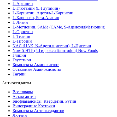
L-Аргинин
L-Глютамин (L-Глутамин)
L-Карнитин, Ацетил-L-Карнитин
L-Карнозин, Бета-Аланин
L-Лизин
L-Метионин, SAMe (САМе, S-АденозилМетионин)
L-Орнитин
L-Тианин
L-Тирозин
NAC (НАК, N-Ацетилцистеин), L-Цистеин
Now 5-HTP (5-ГидроксиТриптофан) Now Foods
Глицин
Глутатион
Комплексы Аминокислот
Остальные Аминокислоты
Таурин
Антиоксиданты
Все товары
Астаксантин
Биофлаваноиды, Кверцетин, Рутин
Виноградные Косточки
Комплексы Антиоксидантов
Лютеин