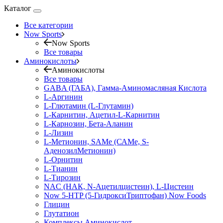
Каталог
Все категории
Now Sports
Now Sports
Все товары
Аминокислоты
Аминокислоты
Все товары
GABA (ГАБА), Гамма-Аминомасляная Кислота
L-Аргинин
L-Глютамин (L-Глутамин)
L-Карнитин, Ацетил-L-Карнитин
L-Карнозин, Бета-Аланин
L-Лизин
L-Метионин, SAMe (САМе, S-
АденозилМетионин)
L-Орнитин
L-Тианин
L-Тирозин
NAC (НАК, N-Ацетилцистеин), L-Цистеин
Now 5-HTP (5-ГидроксиТриптофан) Now Foods
Глицин
Глутатион
Комплексы Аминокислот