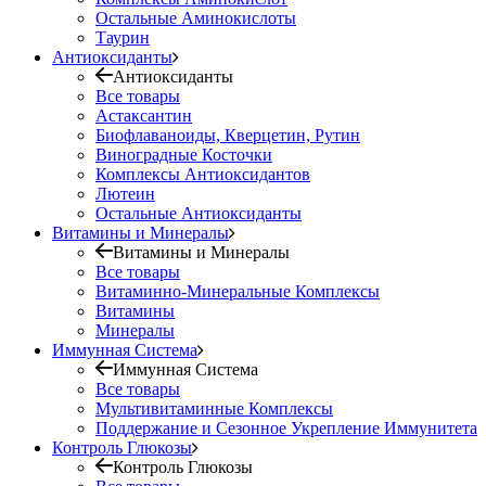
Остальные Аминокислоты
Таурин
Антиоксиданты
Антиоксиданты
Все товары
Астаксантин
Биофлаваноиды, Кверцетин, Рутин
Виноградные Косточки
Комплексы Антиоксидантов
Лютеин
Остальные Антиоксиданты
Витамины и Минералы
Витамины и Минералы
Все товары
Витаминно-Минеральные Комплексы
Витамины
Минералы
Иммунная Система
Иммунная Система
Все товары
Мультивитаминные Комплексы
Поддержание и Сезонное Укрепление Иммунитета
Контроль Глюкозы
Контроль Глюкозы