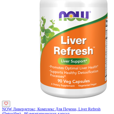
NOW Ливердетокс, Комплекс Для Печени, Liver Refresh
(Detoxifier) - 90 вегетарианских капсул