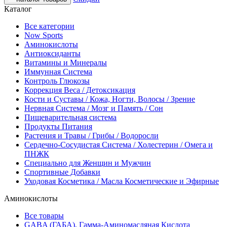
Каталог
Все категории
Now Sports
Аминокислоты
Антиоксиданты
Витамины и Минералы
Иммунная Система
Контроль Глюкозы
Коррекция Веса / Детоксикация
Кости и Суставы / Кожа, Ногти, Волосы / Зрение
Нервная Система / Мозг и Память / Сон
Пищеварительная система
Продукты Питания
Растения и Травы / Грибы / Водоросли
Сердечно-Сосудистая Система / Холестерин / Омега и
ПНЖК
Специально для Женщин и Мужчин
Спортивные Добавки
Уходовая Косметика / Масла Косметические и Эфирные
Аминокислоты
Все товары
GABA (ГАБА), Гамма-Аминомасляная Кислота