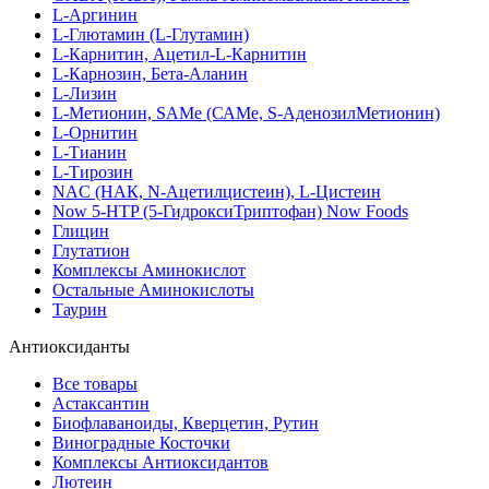
L-Аргинин
L-Глютамин (L-Глутамин)
L-Карнитин, Ацетил-L-Карнитин
L-Карнозин, Бета-Аланин
L-Лизин
L-Метионин, SAMe (САМе, S-АденозилМетионин)
L-Орнитин
L-Тианин
L-Тирозин
NAC (НАК, N-Ацетилцистеин), L-Цистеин
Now 5-HTP (5-ГидроксиТриптофан) Now Foods
Глицин
Глутатион
Комплексы Аминокислот
Остальные Аминокислоты
Таурин
Антиоксиданты
Все товары
Астаксантин
Биофлаваноиды, Кверцетин, Рутин
Виноградные Косточки
Комплексы Антиоксидантов
Лютеин