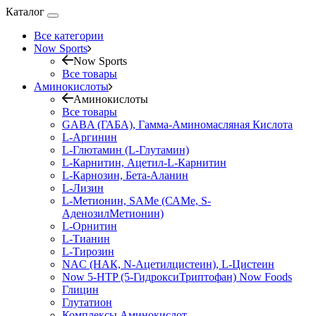
Каталог
Все категории
Now Sports
Now Sports
Все товары
Аминокислоты
Аминокислоты
Все товары
GABA (ГАБА), Гамма-Аминомасляная Кислота
L-Аргинин
L-Глютамин (L-Глутамин)
L-Карнитин, Ацетил-L-Карнитин
L-Карнозин, Бета-Аланин
L-Лизин
L-Метионин, SAMe (САМе, S-
АденозилМетионин)
L-Орнитин
L-Тианин
L-Тирозин
NAC (НАК, N-Ацетилцистеин), L-Цистеин
Now 5-HTP (5-ГидроксиТриптофан) Now Foods
Глицин
Глутатион
Комплексы Аминокислот