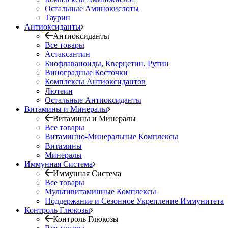
Остальные Аминокислоты
Таурин
Антиоксиданты
Антиоксиданты
Все товары
Астаксантин
Биофлаваноиды, Кверцетин, Рутин
Виноградные Косточки
Комплексы Антиоксидантов
Лютеин
Остальные Антиоксиданты
Витамины и Минералы
Витамины и Минералы
Все товары
Витаминно-Минеральные Комплексы
Витамины
Минералы
Иммунная Система
Иммунная Система
Все товары
Мультивитаминные Комплексы
Поддержание и Сезонное Укрепление Иммунитета
Контроль Глюкозы
Контроль Глюкозы