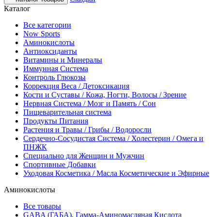
Каталог
Все категории
Now Sports
Аминокислоты
Антиоксиданты
Витамины и Минералы
Иммунная Система
Контроль Глюкозы
Коррекция Веса / Детоксикация
Кости и Суставы / Кожа, Ногти, Волосы / Зрение
Нервная Система / Мозг и Память / Сон
Пищеварительная система
Продукты Питания
Растения и Травы / Грибы / Водоросли
Сердечно-Сосудистая Система / Холестерин / Омега и
ПНЖК
Специально для Женщин и Мужчин
Спортивные Добавки
Уходовая Косметика / Масла Косметические и Эфирные
Аминокислоты
Все товары
GABA (ГАБА), Гамма-Аминомасляная Кислота