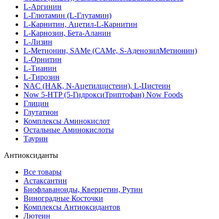
L-Аргинин
L-Глютамин (L-Глутамин)
L-Карнитин, Ацетил-L-Карнитин
L-Карнозин, Бета-Аланин
L-Лизин
L-Метионин, SAMe (САМе, S-АденозилМетионин)
L-Орнитин
L-Тианин
L-Тирозин
NAC (НАК, N-Ацетилцистеин), L-Цистеин
Now 5-HTP (5-ГидроксиТриптофан) Now Foods
Глицин
Глутатион
Комплексы Аминокислот
Остальные Аминокислоты
Таурин
Антиоксиданты
Все товары
Астаксантин
Биофлаваноиды, Кверцетин, Рутин
Виноградные Косточки
Комплексы Антиоксидантов
Лютеин