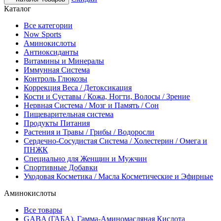
Каталог
Все категории
Now Sports
Аминокислоты
Антиоксиданты
Витамины и Минералы
Иммунная Система
Контроль Глюкозы
Коррекция Веса / Детоксикация
Кости и Суставы / Кожа, Ногти, Волосы / Зрение
Нервная Система / Мозг и Память / Сон
Пищеварительная система
Продукты Питания
Растения и Травы / Грибы / Водоросли
Сердечно-Сосудистая Система / Холестерин / Омега и
ПНЖК
Специально для Женщин и Мужчин
Спортивные Добавки
Уходовая Косметика / Масла Косметические и Эфирные
Аминокислоты
Все товары
GABA (ГАБА), Гамма-Аминомасляная Кислота