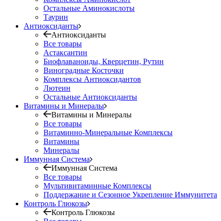
Остальные Аминокислоты
Таурин
Антиоксиданты
Антиоксиданты
Все товары
Астаксантин
Биофлаваноиды, Кверцетин, Рутин
Виноградные Косточки
Комплексы Антиоксидантов
Лютеин
Остальные Антиоксиданты
Витамины и Минералы
Витамины и Минералы
Все товары
Витаминно-Минеральные Комплексы
Витамины
Минералы
Иммунная Система
Иммунная Система
Все товары
Мультивитаминные Комплексы
Поддержание и Сезонное Укрепление Иммунитета
Контроль Глюкозы
Контроль Глюкозы