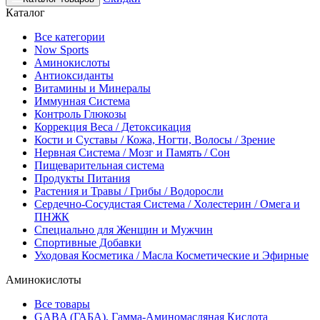
Каталог
Все категории
Now Sports
Аминокислоты
Антиоксиданты
Витамины и Минералы
Иммунная Система
Контроль Глюкозы
Коррекция Веса / Детоксикация
Кости и Суставы / Кожа, Ногти, Волосы / Зрение
Нервная Система / Мозг и Память / Сон
Пищеварительная система
Продукты Питания
Растения и Травы / Грибы / Водоросли
Сердечно-Сосудистая Система / Холестерин / Омега и
ПНЖК
Специально для Женщин и Мужчин
Спортивные Добавки
Уходовая Косметика / Масла Косметические и Эфирные
Аминокислоты
Все товары
GABA (ГАБА), Гамма-Аминомасляная Кислота