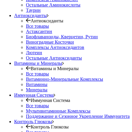
Остальные Аминокислоты
Таурин
Антиоксиданты
Антиоксиданты
Все товары
Астаксантин
Биофлаваноиды, Кверцетин, Рутин
Виноградные Косточки
Комплексы Антиоксидантов
Лютеин
Остальные Антиоксиданты
Витамины и Минералы
Витамины и Минералы
Все товары
Витаминно-Минеральные Комплексы
Витамины
Минералы
Иммунная Система
Иммунная Система
Все товары
Мультивитаминные Комплексы
Поддержание и Сезонное Укрепление Иммунитета
Контроль Глюкозы
Контроль Глюкозы