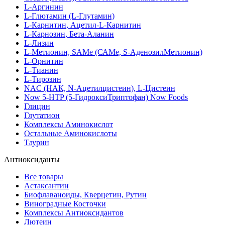
L-Аргинин
L-Глютамин (L-Глутамин)
L-Карнитин, Ацетил-L-Карнитин
L-Карнозин, Бета-Аланин
L-Лизин
L-Метионин, SAMe (САМе, S-АденозилМетионин)
L-Орнитин
L-Тианин
L-Тирозин
NAC (НАК, N-Ацетилцистеин), L-Цистеин
Now 5-HTP (5-ГидроксиТриптофан) Now Foods
Глицин
Глутатион
Комплексы Аминокислот
Остальные Аминокислоты
Таурин
Антиоксиданты
Все товары
Астаксантин
Биофлаваноиды, Кверцетин, Рутин
Виноградные Косточки
Комплексы Антиоксидантов
Лютеин