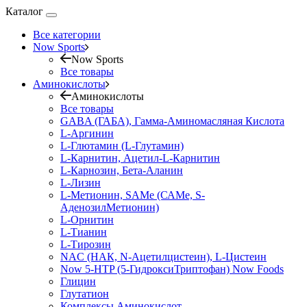
Каталог
Все категории
Now Sports
Now Sports
Все товары
Аминокислоты
Аминокислоты
Все товары
GABA (ГАБА), Гамма-Аминомасляная Кислота
L-Аргинин
L-Глютамин (L-Глутамин)
L-Карнитин, Ацетил-L-Карнитин
L-Карнозин, Бета-Аланин
L-Лизин
L-Метионин, SAMe (САМе, S-
АденозилМетионин)
L-Орнитин
L-Тианин
L-Тирозин
NAC (НАК, N-Ацетилцистеин), L-Цистеин
Now 5-HTP (5-ГидроксиТриптофан) Now Foods
Глицин
Глутатион
Комплексы Аминокислот