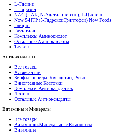
L-Тианин
L-Тирозин
NAC (НАК, N-Ацетилцистеин), L-Цистеин
Now 5-HTP (5-ГидроксиТриптофан) Now Foods
Глицин
Глутатион
Комплексы Аминокислот
Остальные Аминокислоты
Таурин
Антиоксиданты
Все товары
Астаксантин
Биофлаваноиды, Кверцетин, Рутин
Виноградные Косточки
Комплексы Антиоксидантов
Лютеин
Остальные Антиоксиданты
Витамины и Минералы
Все товары
Витаминно-Минеральные Комплексы
Витамины