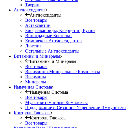
Таурин
Антиоксиданты
Антиоксиданты
Все товары
Астаксантин
Биофлаваноиды, Кверцетин, Рутин
Виноградные Косточки
Комплексы Антиоксидантов
Лютеин
Остальные Антиоксиданты
Витамины и Минералы
Витамины и Минералы
Все товары
Витаминно-Минеральные Комплексы
Витамины
Минералы
Иммунная Система
Иммунная Система
Все товары
Мультивитаминные Комплексы
Поддержание и Сезонное Укрепление Иммунитета
Контроль Глюкозы
Контроль Глюкозы
Все товары