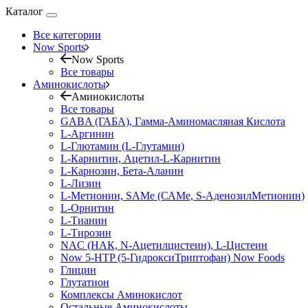
Каталог
Все категории
Now Sports
Now Sports
Все товары
Аминокислоты
Аминокислоты
Все товары
GABA (ГАБА), Гамма-Аминомасляная Кислота
L-Аргинин
L-Глютамин (L-Глутамин)
L-Карнитин, Ацетил-L-Карнитин
L-Карнозин, Бета-Аланин
L-Лизин
L-Метионин, SAMe (САМе, S-АденозилМетионин)
L-Орнитин
L-Тианин
L-Тирозин
NAC (НАК, N-Ацетилцистеин), L-Цистеин
Now 5-HTP (5-ГидроксиТриптофан) Now Foods
Глицин
Глутатион
Комплексы Аминокислот
Остальные Аминокислоты