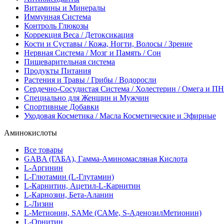
Витамины и Минералы
Иммунная Система
Контроль Глюкозы
Коррекция Веса / Детоксикация
Кости и Суставы / Кожа, Ногти, Волосы / Зрение
Нервная Система / Мозг и Память / Сон
Пищеварительная система
Продукты Питания
Растения и Травы / Грибы / Водоросли
Сердечно-Сосудистая Система / Холестерин / Омега и 
Специально для Женщин и Мужчин
Спортивные Добавки
Уходовая Косметика / Масла Косметические и Эфирные
Аминокислоты
Все товары
GABA (ГАБА), Гамма-Аминомасляная Кислота
L-Аргинин
L-Глютамин (L-Глутамин)
L-Карнитин, Ацетил-L-Карнитин
L-Карнозин, Бета-Аланин
L-Лизин
L-Метионин, SAMe (САМе, S-АденозилМетионин)
L-Орнитин