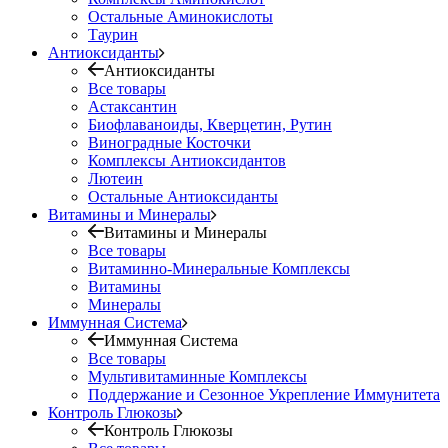
Остальные Аминокислоты
Таурин
Антиоксиданты
Антиоксиданты
Все товары
Астаксантин
Биофлаваноиды, Кверцетин, Рутин
Виноградные Косточки
Комплексы Антиоксидантов
Лютеин
Остальные Антиоксиданты
Витамины и Минералы
Витамины и Минералы
Все товары
Витаминно-Минеральные Комплексы
Витамины
Минералы
Иммунная Система
Иммунная Система
Все товары
Мультивитаминные Комплексы
Поддержание и Сезонное Укрепление Иммунитета
Контроль Глюкозы
Контроль Глюкозы