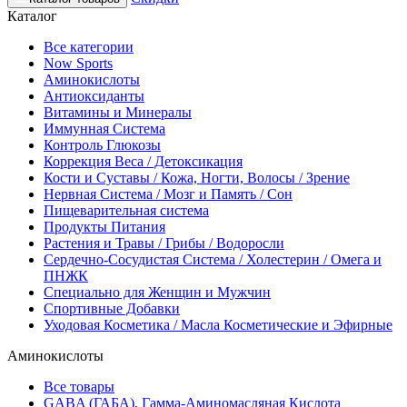
Каталог
Все категории
Now Sports
Аминокислоты
Антиоксиданты
Витамины и Минералы
Иммунная Система
Контроль Глюкозы
Коррекция Веса / Детоксикация
Кости и Суставы / Кожа, Ногти, Волосы / Зрение
Нервная Система / Мозг и Память / Сон
Пищеварительная система
Продукты Питания
Растения и Травы / Грибы / Водоросли
Сердечно-Сосудистая Система / Холестерин / Омега и
ПНЖК
Специально для Женщин и Мужчин
Спортивные Добавки
Уходовая Косметика / Масла Косметические и Эфирные
Аминокислоты
Все товары
GABA (ГАБА), Гамма-Аминомасляная Кислота