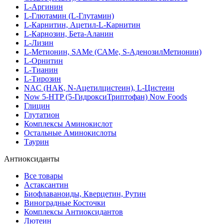
L-Аргинин
L-Глютамин (L-Глутамин)
L-Карнитин, Ацетил-L-Карнитин
L-Карнозин, Бета-Аланин
L-Лизин
L-Метионин, SAMe (САМе, S-АденозилМетионин)
L-Орнитин
L-Тианин
L-Тирозин
NAC (НАК, N-Ацетилцистеин), L-Цистеин
Now 5-HTP (5-ГидроксиТриптофан) Now Foods
Глицин
Глутатион
Комплексы Аминокислот
Остальные Аминокислоты
Таурин
Антиоксиданты
Все товары
Астаксантин
Биофлаваноиды, Кверцетин, Рутин
Виноградные Косточки
Комплексы Антиоксидантов
Лютеин