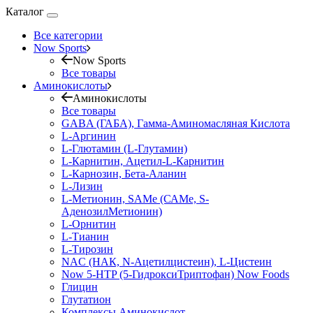
Каталог
Все категории
Now Sports
Now Sports
Все товары
Аминокислоты
Аминокислоты
Все товары
GABA (ГАБА), Гамма-Аминомасляная Кислота
L-Аргинин
L-Глютамин (L-Глутамин)
L-Карнитин, Ацетил-L-Карнитин
L-Карнозин, Бета-Аланин
L-Лизин
L-Метионин, SAMe (САМе, S-
АденозилМетионин)
L-Орнитин
L-Тианин
L-Тирозин
NAC (НАК, N-Ацетилцистеин), L-Цистеин
Now 5-HTP (5-ГидроксиТриптофан) Now Foods
Глицин
Глутатион
Комплексы Аминокислот