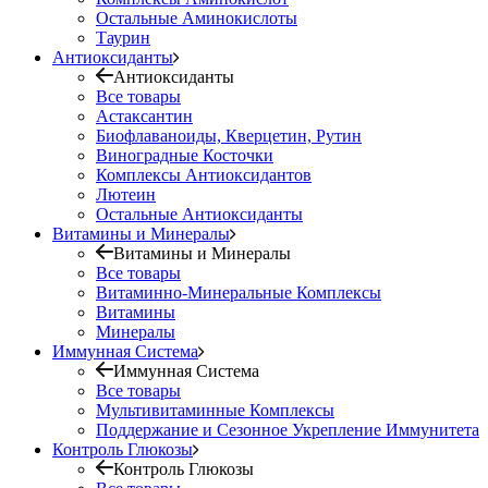
Остальные Аминокислоты
Таурин
Антиоксиданты
Антиоксиданты
Все товары
Астаксантин
Биофлаваноиды, Кверцетин, Рутин
Виноградные Косточки
Комплексы Антиоксидантов
Лютеин
Остальные Антиоксиданты
Витамины и Минералы
Витамины и Минералы
Все товары
Витаминно-Минеральные Комплексы
Витамины
Минералы
Иммунная Система
Иммунная Система
Все товары
Мультивитаминные Комплексы
Поддержание и Сезонное Укрепление Иммунитета
Контроль Глюкозы
Контроль Глюкозы