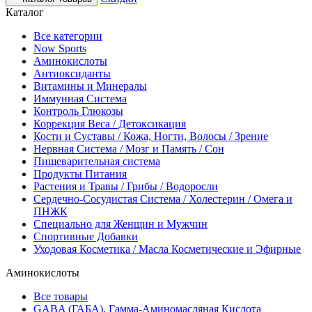
Каталог
Все категории
Now Sports
Аминокислоты
Антиоксиданты
Витамины и Минералы
Иммунная Система
Контроль Глюкозы
Коррекция Веса / Детоксикация
Кости и Суставы / Кожа, Ногти, Волосы / Зрение
Нервная Система / Мозг и Память / Сон
Пищеварительная система
Продукты Питания
Растения и Травы / Грибы / Водоросли
Сердечно-Сосудистая Система / Холестерин / Омега и
ПНЖК
Специально для Женщин и Мужчин
Спортивные Добавки
Уходовая Косметика / Масла Косметические и Эфирные
Аминокислоты
Все товары
GABA (ГАБА), Гамма-Аминомасляная Кислота