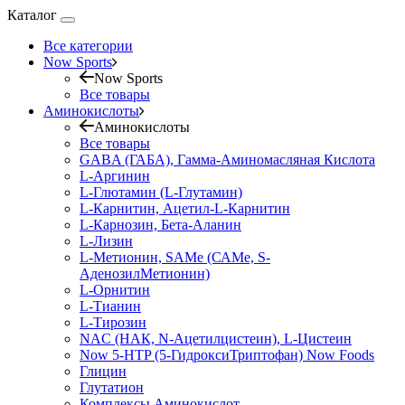
Каталог
Все категории
Now Sports
Now Sports
Все товары
Аминокислоты
Аминокислоты
Все товары
GABA (ГАБА), Гамма-Аминомасляная Кислота
L-Аргинин
L-Глютамин (L-Глутамин)
L-Карнитин, Ацетил-L-Карнитин
L-Карнозин, Бета-Аланин
L-Лизин
L-Метионин, SAMe (САМе, S-
АденозилМетионин)
L-Орнитин
L-Тианин
L-Тирозин
NAC (НАК, N-Ацетилцистеин), L-Цистеин
Now 5-HTP (5-ГидроксиТриптофан) Now Foods
Глицин
Глутатион
Комплексы Аминокислот