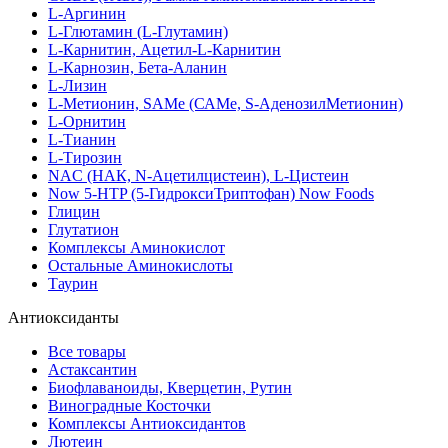
L-Аргинин
L-Глютамин (L-Глутамин)
L-Карнитин, Ацетил-L-Карнитин
L-Карнозин, Бета-Аланин
L-Лизин
L-Метионин, SAMe (САМе, S-АденозилМетионин)
L-Орнитин
L-Тианин
L-Тирозин
NAC (НАК, N-Ацетилцистеин), L-Цистеин
Now 5-HTP (5-ГидроксиТриптофан) Now Foods
Глицин
Глутатион
Комплексы Аминокислот
Остальные Аминокислоты
Таурин
Антиоксиданты
Все товары
Астаксантин
Биофлаваноиды, Кверцетин, Рутин
Виноградные Косточки
Комплексы Антиоксидантов
Лютеин