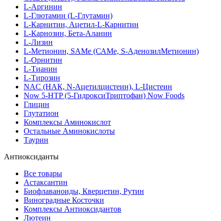
L-Аргинин
L-Глютамин (L-Глутамин)
L-Карнитин, Ацетил-L-Карнитин
L-Карнозин, Бета-Аланин
L-Лизин
L-Метионин, SAMe (САМе, S-АденозилМетионин)
L-Орнитин
L-Тианин
L-Тирозин
NAC (НАК, N-Ацетилцистеин), L-Цистеин
Now 5-HTP (5-ГидроксиТриптофан) Now Foods
Глицин
Глутатион
Комплексы Аминокислот
Остальные Аминокислоты
Таурин
Антиоксиданты
Все товары
Астаксантин
Биофлаваноиды, Кверцетин, Рутин
Виноградные Косточки
Комплексы Антиоксидантов
Лютеин