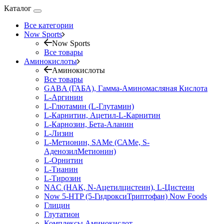
Каталог
Все категории
Now Sports
Now Sports
Все товары
Аминокислоты
Аминокислоты
Все товары
GABA (ГАБА), Гамма-Аминомасляная Кислота
L-Аргинин
L-Глютамин (L-Глутамин)
L-Карнитин, Ацетил-L-Карнитин
L-Карнозин, Бета-Аланин
L-Лизин
L-Метионин, SAMe (САМе, S-
АденозилМетионин)
L-Орнитин
L-Тианин
L-Тирозин
NAC (НАК, N-Ацетилцистеин), L-Цистеин
Now 5-HTP (5-ГидроксиТриптофан) Now Foods
Глицин
Глутатион
Комплексы Аминокислот