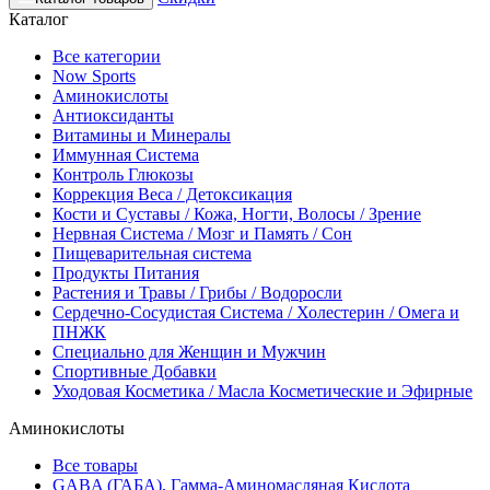
Каталог
Все категории
Now Sports
Аминокислоты
Антиоксиданты
Витамины и Минералы
Иммунная Система
Контроль Глюкозы
Коррекция Веса / Детоксикация
Кости и Суставы / Кожа, Ногти, Волосы / Зрение
Нервная Система / Мозг и Память / Сон
Пищеварительная система
Продукты Питания
Растения и Травы / Грибы / Водоросли
Сердечно-Сосудистая Система / Холестерин / Омега и
ПНЖК
Специально для Женщин и Мужчин
Спортивные Добавки
Уходовая Косметика / Масла Косметические и Эфирные
Аминокислоты
Все товары
GABA (ГАБА), Гамма-Аминомасляная Кислота