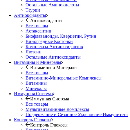
Остальные Аминокислоты
Таурин
Антиоксиданты
Антиоксиданты
Все товары
Астаксантин
Биофлаваноиды, Кверцетин, Рутин
Виноградные Косточки
Комплексы Антиоксидантов
Лютеин
Остальные Антиоксиданты
Витамины и Минералы
Витамины и Минералы
Все товары
Витаминно-Минеральные Комплексы
Витамины
Минералы
Иммунная Система
Иммунная Система
Все товары
Мультивитаминные Комплексы
Поддержание и Сезонное Укрепление Иммунитета
Контроль Глюкозы
Контроль Глюкозы