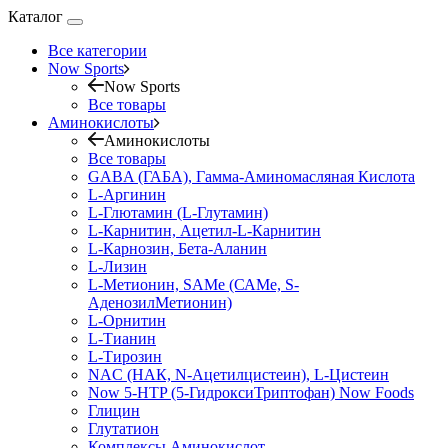
Каталог
Все категории
Now Sports
Now Sports
Все товары
Аминокислоты
Аминокислоты
Все товары
GABA (ГАБА), Гамма-Аминомасляная Кислота
L-Аргинин
L-Глютамин (L-Глутамин)
L-Карнитин, Ацетил-L-Карнитин
L-Карнозин, Бета-Аланин
L-Лизин
L-Метионин, SAMe (САМе, S-
АденозилМетионин)
L-Орнитин
L-Тианин
L-Тирозин
NAC (НАК, N-Ацетилцистеин), L-Цистеин
Now 5-HTP (5-ГидроксиТриптофан) Now Foods
Глицин
Глутатион
Комплексы Аминокислот