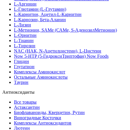
L-Аргинин
L-Глютамин (L-Глутамин)
L-Карнитин, Ацетил-L-Карнитин
L-Карнозин, Бета-Аланин
L-Лизин
L-Метионин, SAMe (САМе, S-АденозилМетионин)
L-Орнитин
L-Тианин
L-Тирозин
NAC (НАК, N-Ацетилцистеин), L-Цистеин
Now 5-HTP (5-ГидроксиТриптофан) Now Foods
Глицин
Глутатион
Комплексы Аминокислот
Остальные Аминокислоты
Таурин
Антиоксиданты
Все товары
Астаксантин
Биофлаваноиды, Кверцетин, Рутин
Виноградные Косточки
Комплексы Антиоксидантов
Лютеин