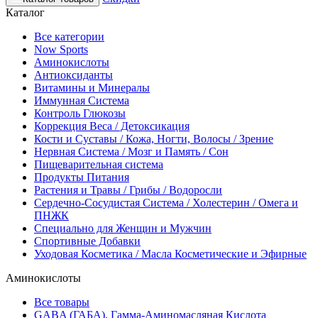
Каталог
Все категории
Now Sports
Аминокислоты
Антиоксиданты
Витамины и Минералы
Иммунная Система
Контроль Глюкозы
Коррекция Веса / Детоксикация
Кости и Суставы / Кожа, Ногти, Волосы / Зрение
Нервная Система / Мозг и Память / Сон
Пищеварительная система
Продукты Питания
Растения и Травы / Грибы / Водоросли
Сердечно-Сосудистая Система / Холестерин / Омега и
ПНЖК
Специально для Женщин и Мужчин
Спортивные Добавки
Уходовая Косметика / Масла Косметические и Эфирные
Аминокислоты
Все товары
GABA (ГАБА), Гамма-Аминомасляная Кислота