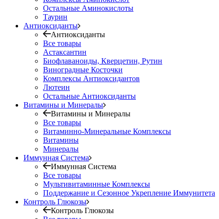
Остальные Аминокислоты
Таурин
Антиоксиданты
Антиоксиданты
Все товары
Астаксантин
Биофлаваноиды, Кверцетин, Рутин
Виноградные Косточки
Комплексы Антиоксидантов
Лютеин
Остальные Антиоксиданты
Витамины и Минералы
Витамины и Минералы
Все товары
Витаминно-Минеральные Комплексы
Витамины
Минералы
Иммунная Система
Иммунная Система
Все товары
Мультивитаминные Комплексы
Поддержание и Сезонное Укрепление Иммунитета
Контроль Глюкозы
Контроль Глюкозы