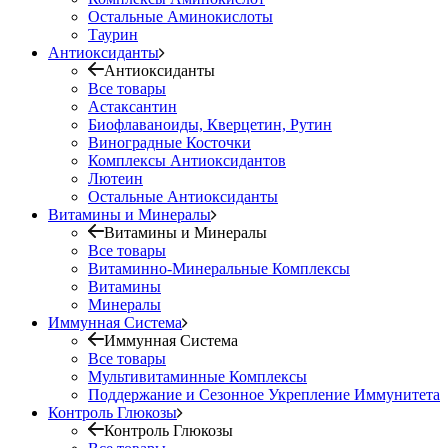
Остальные Аминокислоты
Таурин
Антиоксиданты
Антиоксиданты
Все товары
Астаксантин
Биофлаваноиды, Кверцетин, Рутин
Виноградные Косточки
Комплексы Антиоксидантов
Лютеин
Остальные Антиоксиданты
Витамины и Минералы
Витамины и Минералы
Все товары
Витаминно-Минеральные Комплексы
Витамины
Минералы
Иммунная Система
Иммунная Система
Все товары
Мультивитаминные Комплексы
Поддержание и Сезонное Укрепление Иммунитета
Контроль Глюкозы
Контроль Глюкозы