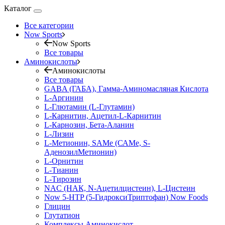
Каталог
Все категории
Now Sports
Now Sports
Все товары
Аминокислоты
Аминокислоты
Все товары
GABA (ГАБА), Гамма-Аминомасляная Кислота
L-Аргинин
L-Глютамин (L-Глутамин)
L-Карнитин, Ацетил-L-Карнитин
L-Карнозин, Бета-Аланин
L-Лизин
L-Метионин, SAMe (САМе, S-
АденозилМетионин)
L-Орнитин
L-Тианин
L-Тирозин
NAC (НАК, N-Ацетилцистеин), L-Цистеин
Now 5-HTP (5-ГидроксиТриптофан) Now Foods
Глицин
Глутатион
Комплексы Аминокислот