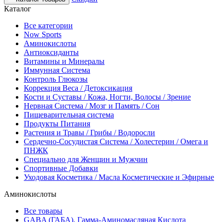
Каталог
Все категории
Now Sports
Аминокислоты
Антиоксиданты
Витамины и Минералы
Иммунная Система
Контроль Глюкозы
Коррекция Веса / Детоксикация
Кости и Суставы / Кожа, Ногти, Волосы / Зрение
Нервная Система / Мозг и Память / Сон
Пищеварительная система
Продукты Питания
Растения и Травы / Грибы / Водоросли
Сердечно-Сосудистая Система / Холестерин / Омега и
ПНЖК
Специально для Женщин и Мужчин
Спортивные Добавки
Уходовая Косметика / Масла Косметические и Эфирные
Аминокислоты
Все товары
GABA (ГАБА), Гамма-Аминомасляная Кислота