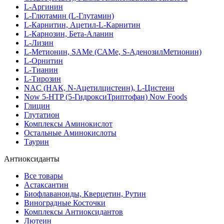
L-Аргинин
L-Глютамин (L-Глутамин)
L-Карнитин, Ацетил-L-Карнитин
L-Карнозин, Бета-Аланин
L-Лизин
L-Метионин, SAMe (САМе, S-АденозилМетионин)
L-Орнитин
L-Тианин
L-Тирозин
NAC (НАК, N-Ацетилцистеин), L-Цистеин
Now 5-HTP (5-ГидроксиТриптофан) Now Foods
Глицин
Глутатион
Комплексы Аминокислот
Остальные Аминокислоты
Таурин
Антиоксиданты
Все товары
Астаксантин
Биофлаваноиды, Кверцетин, Рутин
Виноградные Косточки
Комплексы Антиоксидантов
Лютеин