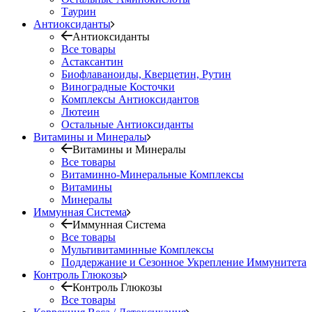
Таурин
Антиоксиданты
Антиоксиданты
Все товары
Астаксантин
Биофлаваноиды, Кверцетин, Рутин
Виноградные Косточки
Комплексы Антиоксидантов
Лютеин
Остальные Антиоксиданты
Витамины и Минералы
Витамины и Минералы
Все товары
Витаминно-Минеральные Комплексы
Витамины
Минералы
Иммунная Система
Иммунная Система
Все товары
Мультивитаминные Комплексы
Поддержание и Сезонное Укрепление Иммунитета
Контроль Глюкозы
Контроль Глюкозы
Все товары