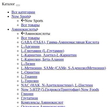
Каталог
Все категории
Now Sports
Now Sports
Все товары
Аминокислоты
Аминокислоты
Все товары
GABA (ГАБА), Гамма-Аминомасляная Кислота
L-Аргинин
L-Глютамин (L-Глутамин)
L-Карнитин, Ацетил-L-Карнитин
L-Карнозин, Бета-Аланин
L-Лизин
L-Метионин, SAMe (САМе, S-АденозилМетионин)
L-Орнитин
L-Тианин
L-Тирозин
NAC (НАК, N-Ацетилцистеин), L-Цистеин
Now 5-HTP (5-ГидроксиТриптофан) Now Foods
Глицин
Глутатион
Комплексы Аминокислот
Остальные Аминокислоты