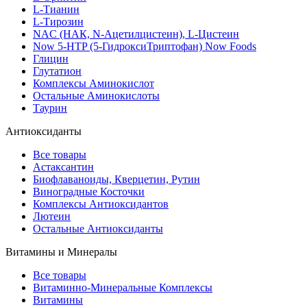
L-Тианин
L-Тирозин
NAC (НАК, N-Ацетилцистеин), L-Цистеин
Now 5-HTP (5-ГидроксиТриптофан) Now Foods
Глицин
Глутатион
Комплексы Аминокислот
Остальные Аминокислоты
Таурин
Антиоксиданты
Все товары
Астаксантин
Биофлаваноиды, Кверцетин, Рутин
Виноградные Косточки
Комплексы Антиоксидантов
Лютеин
Остальные Антиоксиданты
Витамины и Минералы
Все товары
Витаминно-Минеральные Комплексы
Витамины