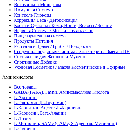
Витамины и Минералы
Иммунная Система
Контроль Глюкозы
Коррекция Веса / Детоксикация
Кости и Суставы / Кожа, Ногти, Волосы / Зрение
Нервная Система / Мозг и Память / Сон
Пищеварительная система
Продукты Питания
Растения и Травы / Грибы / Водоросли
Сердечно-Сосудистая Система / Холестерин / Омега и 
Специально для Женщин и Мужчин
Спортивные Добавки
Уходовая Косметика / Масла Косметические и Эфирные
Аминокислоты
Все товары
GABA (ГАБА), Гамма-Аминомасляная Кислота
L-Аргинин
L-Глютамин (L-Глутамин)
L-Карнитин, Ацетил-L-Карнитин
L-Карнозин, Бета-Аланин
L-Лизин
L-Метионин, SAMe (САМе, S-АденозилМетионин)
L-Орнитин