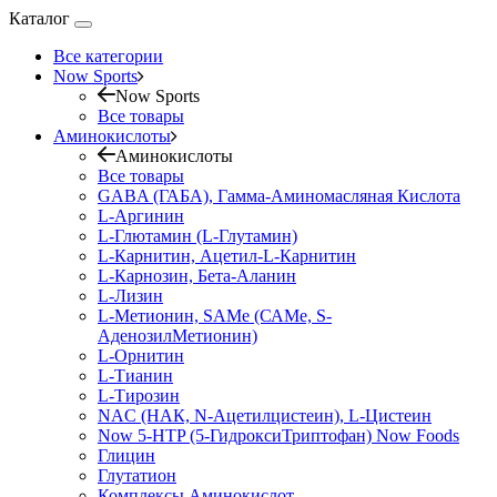
Каталог
Все категории
Now Sports
Now Sports
Все товары
Аминокислоты
Аминокислоты
Все товары
GABA (ГАБА), Гамма-Аминомасляная Кислота
L-Аргинин
L-Глютамин (L-Глутамин)
L-Карнитин, Ацетил-L-Карнитин
L-Карнозин, Бета-Аланин
L-Лизин
L-Метионин, SAMe (САМе, S-
АденозилМетионин)
L-Орнитин
L-Тианин
L-Тирозин
NAC (НАК, N-Ацетилцистеин), L-Цистеин
Now 5-HTP (5-ГидроксиТриптофан) Now Foods
Глицин
Глутатион
Комплексы Аминокислот