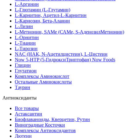
L-Аргинин
L-Глютамин (L-Глутамин)
L-Карнитин, Ацетил-L-Карнитин
L-Карнозин, Бета-Аланин
L-Лизин
L-Метионин, SAMe (САМе, S-АденозилМетионин)
L-Орнитин
L-Тианин
L-Тирозин
NAC (НАК, N-Ацетилцистеин), L-Цистеин
Now 5-HTP (5-ГидроксиТриптофан) Now Foods
Глицин
Глутатион
Комплексы Аминокислот
Остальные Аминокислоты
Таурин
Антиоксиданты
Все товары
Астаксантин
Биофлаваноиды, Кверцетин, Рутин
Виноградные Косточки
Комплексы Антиоксидантов
Лютеин