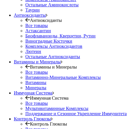
Остальные Аминокислоты
Таурин
Антиоксиданты
Антиоксиданты
Все товары
Астаксантин
Биофлаваноиды, Кверцетин, Рутин
Виноградные Косточки
Комплексы Антиоксидантов
Лютеин
Остальные Антиоксиданты
Витамины и Минералы
Витамины и Минералы
Все товары
Витаминно-Минеральные Комплексы
Витамины
Минералы
Иммунная Система
Иммунная Система
Все товары
Мультивитаминные Комплексы
Поддержание и Сезонное Укрепление Иммунитета
Контроль Глюкозы
Контроль Глюкозы