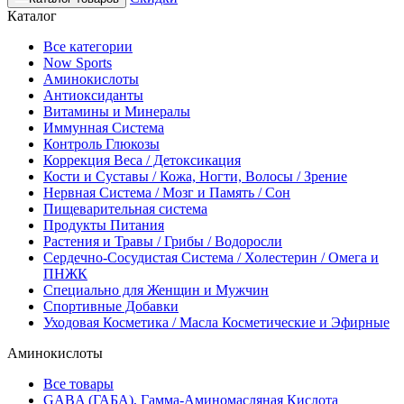
Каталог
Все категории
Now Sports
Аминокислоты
Антиоксиданты
Витамины и Минералы
Иммунная Система
Контроль Глюкозы
Коррекция Веса / Детоксикация
Кости и Суставы / Кожа, Ногти, Волосы / Зрение
Нервная Система / Мозг и Память / Сон
Пищеварительная система
Продукты Питания
Растения и Травы / Грибы / Водоросли
Сердечно-Сосудистая Система / Холестерин / Омега и
ПНЖК
Специально для Женщин и Мужчин
Спортивные Добавки
Уходовая Косметика / Масла Косметические и Эфирные
Аминокислоты
Все товары
GABA (ГАБА), Гамма-Аминомасляная Кислота