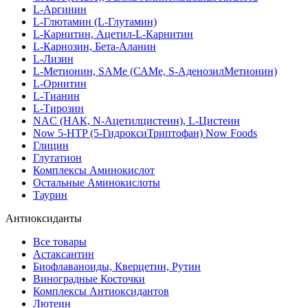
L-Аргинин
L-Глютамин (L-Глутамин)
L-Карнитин, Ацетил-L-Карнитин
L-Карнозин, Бета-Аланин
L-Лизин
L-Метионин, SAMe (САМе, S-АденозилМетионин)
L-Орнитин
L-Тианин
L-Тирозин
NAC (НАК, N-Ацетилцистеин), L-Цистеин
Now 5-HTP (5-ГидроксиТриптофан) Now Foods
Глицин
Глутатион
Комплексы Аминокислот
Остальные Аминокислоты
Таурин
Антиоксиданты
Все товары
Астаксантин
Биофлаваноиды, Кверцетин, Рутин
Виноградные Косточки
Комплексы Антиоксидантов
Лютеин