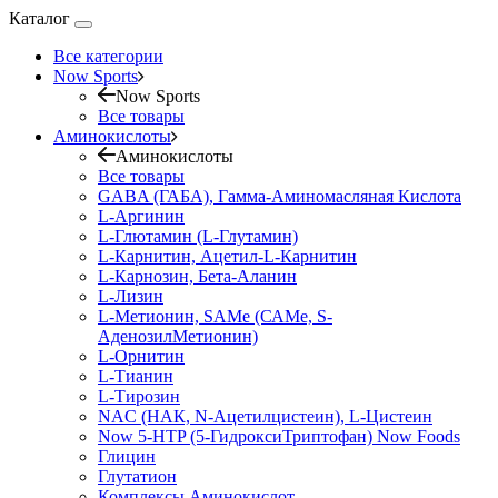
Каталог
Все категории
Now Sports
Now Sports
Все товары
Аминокислоты
Аминокислоты
Все товары
GABA (ГАБА), Гамма-Аминомасляная Кислота
L-Аргинин
L-Глютамин (L-Глутамин)
L-Карнитин, Ацетил-L-Карнитин
L-Карнозин, Бета-Аланин
L-Лизин
L-Метионин, SAMe (САМе, S-
АденозилМетионин)
L-Орнитин
L-Тианин
L-Тирозин
NAC (НАК, N-Ацетилцистеин), L-Цистеин
Now 5-HTP (5-ГидроксиТриптофан) Now Foods
Глицин
Глутатион
Комплексы Аминокислот