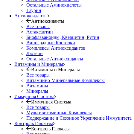
Остальные Аминокислоты
Таурин
Антиоксиданты
Антиоксиданты
Все товары
Астаксантин
Биофлаваноиды, Кверцетин, Рутин
Виноградные Косточки
Комплексы Антиоксидантов
Лютеин
Остальные Антиоксиданты
Витамины и Минералы
Витамины и Минералы
Все товары
Витаминно-Минеральные Комплексы
Витамины
Минералы
Иммунная Система
Иммунная Система
Все товары
Мультивитаминные Комплексы
Поддержание и Сезонное Укрепление Иммунитета
Контроль Глюкозы
Контроль Глюкозы