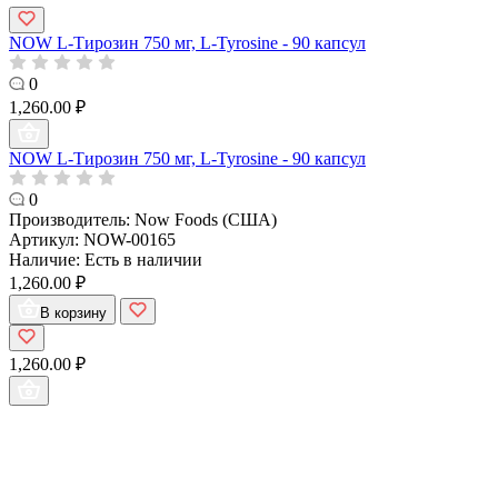
NOW L-Тирозин 750 мг, L-Tyrosine - 90 капсул
0
1,260.00 ₽
NOW L-Тирозин 750 мг, L-Tyrosine - 90 капсул
0
Производитель:
Now Foods (США)
Артикул:
NOW-00165
Наличие:
Есть в наличии
1,260.00 ₽
В корзину
1,260.00 ₽