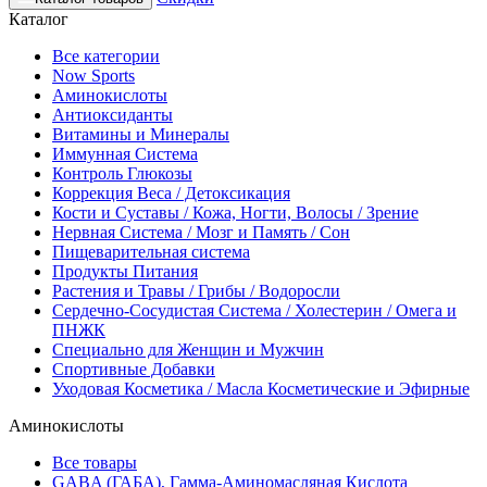
Каталог
Все категории
Now Sports
Аминокислоты
Антиоксиданты
Витамины и Минералы
Иммунная Система
Контроль Глюкозы
Коррекция Веса / Детоксикация
Кости и Суставы / Кожа, Ногти, Волосы / Зрение
Нервная Система / Мозг и Память / Сон
Пищеварительная система
Продукты Питания
Растения и Травы / Грибы / Водоросли
Сердечно-Сосудистая Система / Холестерин / Омега и
ПНЖК
Специально для Женщин и Мужчин
Спортивные Добавки
Уходовая Косметика / Масла Косметические и Эфирные
Аминокислоты
Все товары
GABA (ГАБА), Гамма-Аминомасляная Кислота