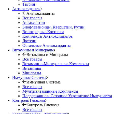
Таурин
Антиоксиданты
Антиоксиданты
Все товары
Астаксантин
Биофлаваноиды, Кверцетин, Рутин
Виноградные Косточки
Комплексы Антиоксидантов
Лютеин
Остальные Антиоксиданты
Витамины и Минералы
Витамины и Минералы
Все товары
Витаминно-Минеральные Комплексы
Витамины
Минералы
Иммунная Система
Иммунная Система
Все товары
Мультивитаминные Комплексы
Поддержание и Сезонное Укрепление Иммунитета
Контроль Глюкозы
Контроль Глюкозы
Все товары