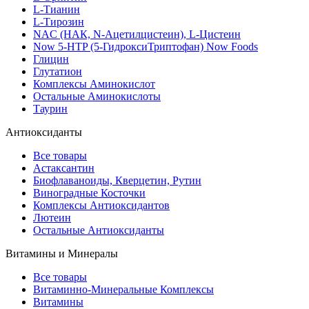
L-Тианин
L-Тирозин
NAC (НАК, N-Ацетилцистеин), L-Цистеин
Now 5-HTP (5-ГидроксиТриптофан) Now Foods
Глицин
Глутатион
Комплексы Аминокислот
Остальные Аминокислоты
Таурин
Антиоксиданты
Все товары
Астаксантин
Биофлаваноиды, Кверцетин, Рутин
Виноградные Косточки
Комплексы Антиоксидантов
Лютеин
Остальные Антиоксиданты
Витамины и Минералы
Все товары
Витаминно-Минеральные Комплексы
Витамины