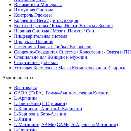
Витамины и Минералы
Иммунная Система
Контроль Глюкозы
Коррекция Веса / Детоксикация
Кости и Суставы / Кожа, Ногти, Волосы / Зрение
Нервная Система / Мозг и Память / Сон
Пищеварительная система
Продукты Питания
Растения и Травы / Грибы / Водоросли
Сердечно-Сосудистая Система / Холестерин / Омега и 
Специально для Женщин и Мужчин
Спортивные Добавки
Уходовая Косметика / Масла Косметические и Эфирные
Аминокислоты
Все товары
GABA (ГАБА), Гамма-Аминомасляная Кислота
L-Аргинин
L-Глютамин (L-Глутамин)
L-Карнитин, Ацетил-L-Карнитин
L-Карнозин, Бета-Аланин
L-Лизин
L-Метионин, SAMe (САМе, S-АденозилМетионин)
L-Орнитин