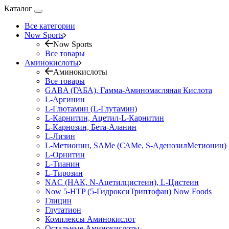
Каталог
Все категории
Now Sports
Now Sports
Все товары
Аминокислоты
Аминокислоты
Все товары
GABA (ГАБА), Гамма-Аминомасляная Кислота
L-Аргинин
L-Глютамин (L-Глутамин)
L-Карнитин, Ацетил-L-Карнитин
L-Карнозин, Бета-Аланин
L-Лизин
L-Метионин, SAMe (САМе, S-АденозилМетионин)
L-Орнитин
L-Тианин
L-Тирозин
NAC (НАК, N-Ацетилцистеин), L-Цистеин
Now 5-HTP (5-ГидроксиТриптофан) Now Foods
Глицин
Глутатион
Комплексы Аминокислот
Остальные Аминокислоты