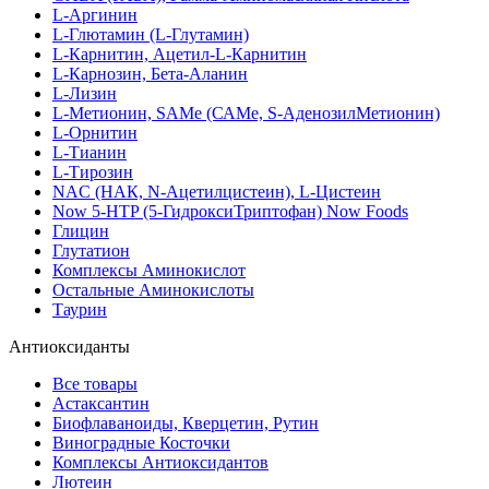
L-Аргинин
L-Глютамин (L-Глутамин)
L-Карнитин, Ацетил-L-Карнитин
L-Карнозин, Бета-Аланин
L-Лизин
L-Метионин, SAMe (САМе, S-АденозилМетионин)
L-Орнитин
L-Тианин
L-Тирозин
NAC (НАК, N-Ацетилцистеин), L-Цистеин
Now 5-HTP (5-ГидроксиТриптофан) Now Foods
Глицин
Глутатион
Комплексы Аминокислот
Остальные Аминокислоты
Таурин
Антиоксиданты
Все товары
Астаксантин
Биофлаваноиды, Кверцетин, Рутин
Виноградные Косточки
Комплексы Антиоксидантов
Лютеин