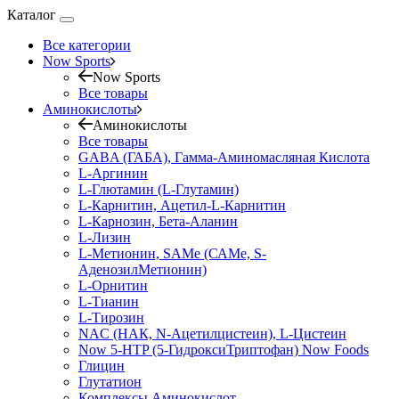
Каталог
Все категории
Now Sports
Now Sports
Все товары
Аминокислоты
Аминокислоты
Все товары
GABA (ГАБА), Гамма-Аминомасляная Кислота
L-Аргинин
L-Глютамин (L-Глутамин)
L-Карнитин, Ацетил-L-Карнитин
L-Карнозин, Бета-Аланин
L-Лизин
L-Метионин, SAMe (САМе, S-
АденозилМетионин)
L-Орнитин
L-Тианин
L-Тирозин
NAC (НАК, N-Ацетилцистеин), L-Цистеин
Now 5-HTP (5-ГидроксиТриптофан) Now Foods
Глицин
Глутатион
Комплексы Аминокислот