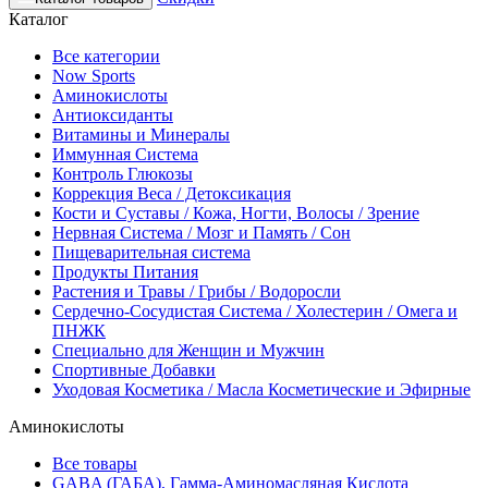
Каталог
Все категории
Now Sports
Аминокислоты
Антиоксиданты
Витамины и Минералы
Иммунная Система
Контроль Глюкозы
Коррекция Веса / Детоксикация
Кости и Суставы / Кожа, Ногти, Волосы / Зрение
Нервная Система / Мозг и Память / Сон
Пищеварительная система
Продукты Питания
Растения и Травы / Грибы / Водоросли
Сердечно-Сосудистая Система / Холестерин / Омега и
ПНЖК
Специально для Женщин и Мужчин
Спортивные Добавки
Уходовая Косметика / Масла Косметические и Эфирные
Аминокислоты
Все товары
GABA (ГАБА), Гамма-Аминомасляная Кислота