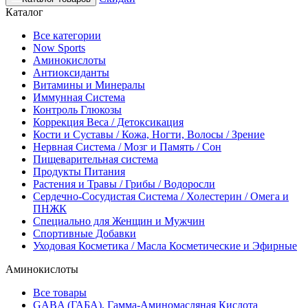
Каталог
Все категории
Now Sports
Аминокислоты
Антиоксиданты
Витамины и Минералы
Иммунная Система
Контроль Глюкозы
Коррекция Веса / Детоксикация
Кости и Суставы / Кожа, Ногти, Волосы / Зрение
Нервная Система / Мозг и Память / Сон
Пищеварительная система
Продукты Питания
Растения и Травы / Грибы / Водоросли
Сердечно-Сосудистая Система / Холестерин / Омега и
ПНЖК
Специально для Женщин и Мужчин
Спортивные Добавки
Уходовая Косметика / Масла Косметические и Эфирные
Аминокислоты
Все товары
GABA (ГАБА), Гамма-Аминомасляная Кислота