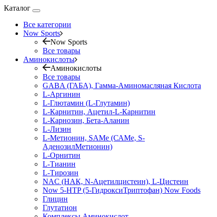
Каталог
Все категории
Now Sports
Now Sports
Все товары
Аминокислоты
Аминокислоты
Все товары
GABA (ГАБА), Гамма-Аминомасляная Кислота
L-Аргинин
L-Глютамин (L-Глутамин)
L-Карнитин, Ацетил-L-Карнитин
L-Карнозин, Бета-Аланин
L-Лизин
L-Метионин, SAMe (САМе, S-
АденозилМетионин)
L-Орнитин
L-Тианин
L-Тирозин
NAC (НАК, N-Ацетилцистеин), L-Цистеин
Now 5-HTP (5-ГидроксиТриптофан) Now Foods
Глицин
Глутатион
Комплексы Аминокислот