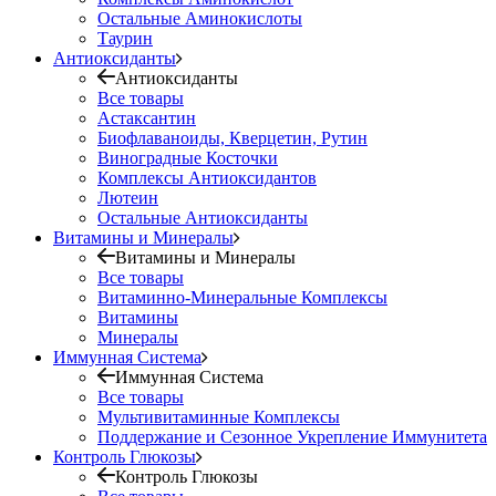
Остальные Аминокислоты
Таурин
Антиоксиданты
Антиоксиданты
Все товары
Астаксантин
Биофлаваноиды, Кверцетин, Рутин
Виноградные Косточки
Комплексы Антиоксидантов
Лютеин
Остальные Антиоксиданты
Витамины и Минералы
Витамины и Минералы
Все товары
Витаминно-Минеральные Комплексы
Витамины
Минералы
Иммунная Система
Иммунная Система
Все товары
Мультивитаминные Комплексы
Поддержание и Сезонное Укрепление Иммунитета
Контроль Глюкозы
Контроль Глюкозы