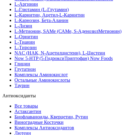
L-Аргинин
L-Глютамин (L-Глутамин)
L-Карнитин, Ацетил-L-Карнитин
L-Карнозин, Бета-Аланин
L-Лизин
L-Метионин, SAMe (САМе, S-АденозилМетионин)
L-Орнитин
L-Тианин
L-Тирозин
NAC (НАК, N-Ацетилцистеин), L-Цистеин
Now 5-HTP (5-ГидроксиТриптофан) Now Foods
Глицин
Глутатион
Комплексы Аминокислот
Остальные Аминокислоты
Таурин
Антиоксиданты
Все товары
Астаксантин
Биофлаваноиды, Кверцетин, Рутин
Виноградные Косточки
Комплексы Антиоксидантов
Лютеин