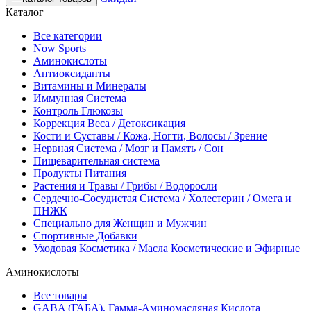
Каталог
Все категории
Now Sports
Аминокислоты
Антиоксиданты
Витамины и Минералы
Иммунная Система
Контроль Глюкозы
Коррекция Веса / Детоксикация
Кости и Суставы / Кожа, Ногти, Волосы / Зрение
Нервная Система / Мозг и Память / Сон
Пищеварительная система
Продукты Питания
Растения и Травы / Грибы / Водоросли
Сердечно-Сосудистая Система / Холестерин / Омега и
ПНЖК
Специально для Женщин и Мужчин
Спортивные Добавки
Уходовая Косметика / Масла Косметические и Эфирные
Аминокислоты
Все товары
GABA (ГАБА), Гамма-Аминомасляная Кислота