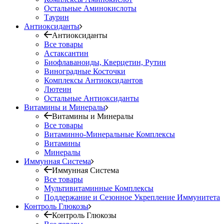
Остальные Аминокислоты
Таурин
Антиоксиданты
Антиоксиданты
Все товары
Астаксантин
Биофлаваноиды, Кверцетин, Рутин
Виноградные Косточки
Комплексы Антиоксидантов
Лютеин
Остальные Антиоксиданты
Витамины и Минералы
Витамины и Минералы
Все товары
Витаминно-Минеральные Комплексы
Витамины
Минералы
Иммунная Система
Иммунная Система
Все товары
Мультивитаминные Комплексы
Поддержание и Сезонное Укрепление Иммунитета
Контроль Глюкозы
Контроль Глюкозы