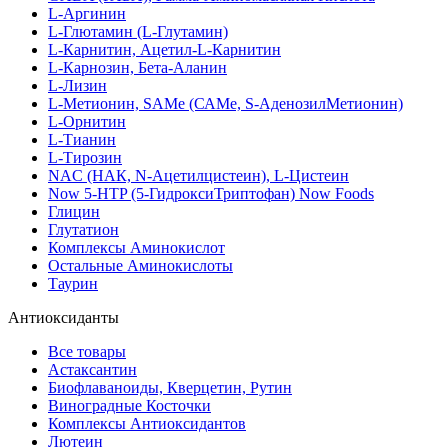
L-Аргинин
L-Глютамин (L-Глутамин)
L-Карнитин, Ацетил-L-Карнитин
L-Карнозин, Бета-Аланин
L-Лизин
L-Метионин, SAMe (САМе, S-АденозилМетионин)
L-Орнитин
L-Тианин
L-Тирозин
NAC (НАК, N-Ацетилцистеин), L-Цистеин
Now 5-HTP (5-ГидроксиТриптофан) Now Foods
Глицин
Глутатион
Комплексы Аминокислот
Остальные Аминокислоты
Таурин
Антиоксиданты
Все товары
Астаксантин
Биофлаваноиды, Кверцетин, Рутин
Виноградные Косточки
Комплексы Антиоксидантов
Лютеин