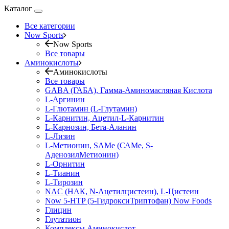
Каталог
Все категории
Now Sports
Now Sports
Все товары
Аминокислоты
Аминокислоты
Все товары
GABA (ГАБА), Гамма-Аминомасляная Кислота
L-Аргинин
L-Глютамин (L-Глутамин)
L-Карнитин, Ацетил-L-Карнитин
L-Карнозин, Бета-Аланин
L-Лизин
L-Метионин, SAMe (САМе, S-
АденозилМетионин)
L-Орнитин
L-Тианин
L-Тирозин
NAC (НАК, N-Ацетилцистеин), L-Цистеин
Now 5-HTP (5-ГидроксиТриптофан) Now Foods
Глицин
Глутатион
Комплексы Аминокислот