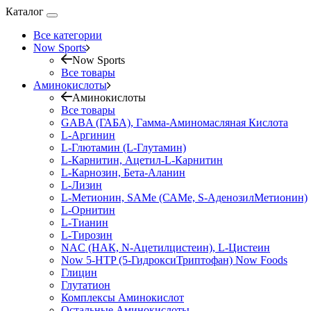
Каталог
Все категории
Now Sports
Now Sports
Все товары
Аминокислоты
Аминокислоты
Все товары
GABA (ГАБА), Гамма-Аминомасляная Кислота
L-Аргинин
L-Глютамин (L-Глутамин)
L-Карнитин, Ацетил-L-Карнитин
L-Карнозин, Бета-Аланин
L-Лизин
L-Метионин, SAMe (САМе, S-АденозилМетионин)
L-Орнитин
L-Тианин
L-Тирозин
NAC (НАК, N-Ацетилцистеин), L-Цистеин
Now 5-HTP (5-ГидроксиТриптофан) Now Foods
Глицин
Глутатион
Комплексы Аминокислот
Остальные Аминокислоты