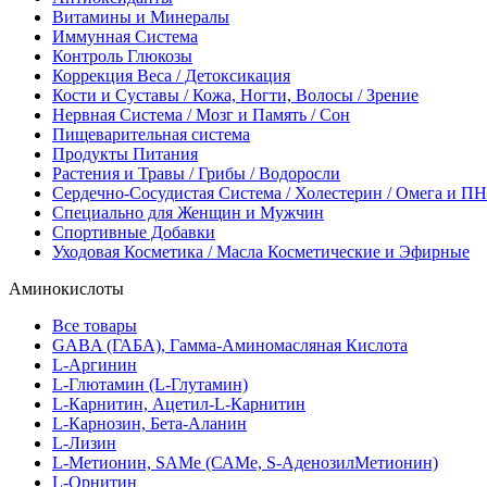
Витамины и Минералы
Иммунная Система
Контроль Глюкозы
Коррекция Веса / Детоксикация
Кости и Суставы / Кожа, Ногти, Волосы / Зрение
Нервная Система / Мозг и Память / Сон
Пищеварительная система
Продукты Питания
Растения и Травы / Грибы / Водоросли
Сердечно-Сосудистая Система / Холестерин / Омега и 
Специально для Женщин и Мужчин
Спортивные Добавки
Уходовая Косметика / Масла Косметические и Эфирные
Аминокислоты
Все товары
GABA (ГАБА), Гамма-Аминомасляная Кислота
L-Аргинин
L-Глютамин (L-Глутамин)
L-Карнитин, Ацетил-L-Карнитин
L-Карнозин, Бета-Аланин
L-Лизин
L-Метионин, SAMe (САМе, S-АденозилМетионин)
L-Орнитин