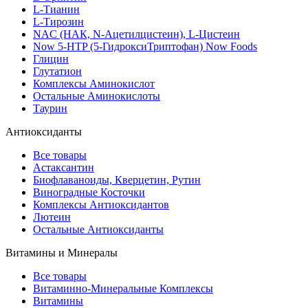
L-Тианин
L-Тирозин
NAC (НАК, N-Ацетилцистеин), L-Цистеин
Now 5-HTP (5-ГидроксиТриптофан) Now Foods
Глицин
Глутатион
Комплексы Аминокислот
Остальные Аминокислоты
Таурин
Антиоксиданты
Все товары
Астаксантин
Биофлаваноиды, Кверцетин, Рутин
Виноградные Косточки
Комплексы Антиоксидантов
Лютеин
Остальные Антиоксиданты
Витамины и Минералы
Все товары
Витаминно-Минеральные Комплексы
Витамины