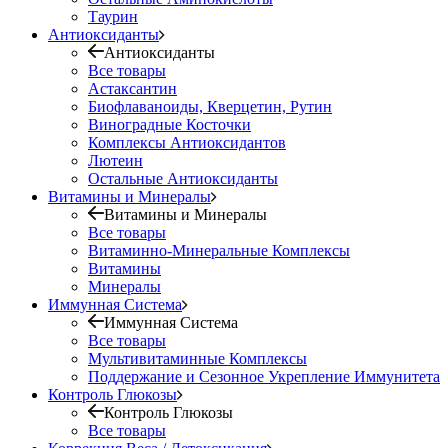
Таурин
Антиоксиданты
Антиоксиданты
Все товары
Астаксантин
Биофлаваноиды, Кверцетин, Рутин
Виноградные Косточки
Комплексы Антиоксидантов
Лютеин
Остальные Антиоксиданты
Витамины и Минералы
Витамины и Минералы
Все товары
Витаминно-Минеральные Комплексы
Витамины
Минералы
Иммунная Система
Иммунная Система
Все товары
Мультивитаминные Комплексы
Поддержание и Сезонное Укрепление Иммунитета
Контроль Глюкозы
Контроль Глюкозы
Все товары