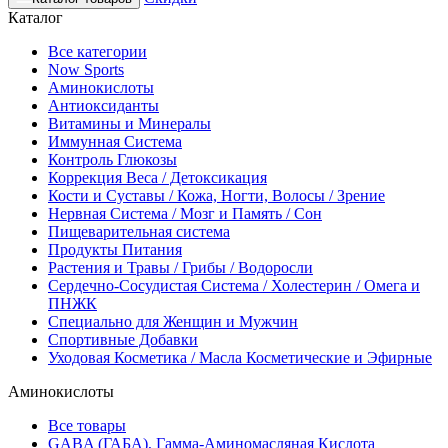
Каталог
Все категории
Now Sports
Аминокислоты
Антиоксиданты
Витамины и Минералы
Иммунная Система
Контроль Глюкозы
Коррекция Веса / Детоксикация
Кости и Суставы / Кожа, Ногти, Волосы / Зрение
Нервная Система / Мозг и Память / Сон
Пищеварительная система
Продукты Питания
Растения и Травы / Грибы / Водоросли
Сердечно-Сосудистая Система / Холестерин / Омега и
ПНЖК
Специально для Женщин и Мужчин
Спортивные Добавки
Уходовая Косметика / Масла Косметические и Эфирные
Аминокислоты
Все товары
GABA (ГАБА), Гамма-Аминомасляная Кислота