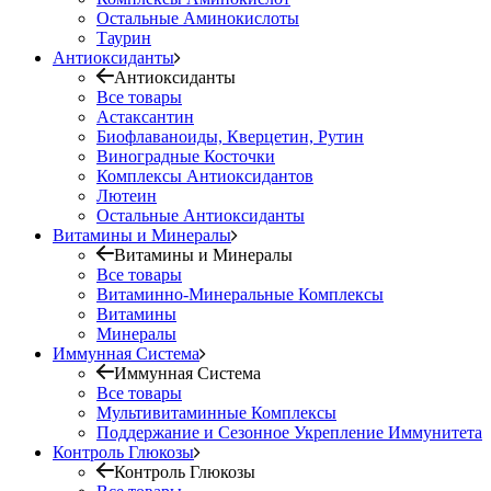
Остальные Аминокислоты
Таурин
Антиоксиданты
Антиоксиданты
Все товары
Астаксантин
Биофлаваноиды, Кверцетин, Рутин
Виноградные Косточки
Комплексы Антиоксидантов
Лютеин
Остальные Антиоксиданты
Витамины и Минералы
Витамины и Минералы
Все товары
Витаминно-Минеральные Комплексы
Витамины
Минералы
Иммунная Система
Иммунная Система
Все товары
Мультивитаминные Комплексы
Поддержание и Сезонное Укрепление Иммунитета
Контроль Глюкозы
Контроль Глюкозы