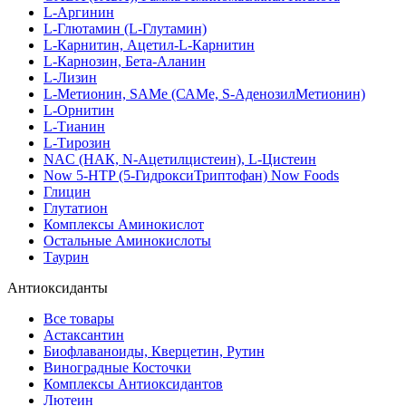
L-Аргинин
L-Глютамин (L-Глутамин)
L-Карнитин, Ацетил-L-Карнитин
L-Карнозин, Бета-Аланин
L-Лизин
L-Метионин, SAMe (САМе, S-АденозилМетионин)
L-Орнитин
L-Тианин
L-Тирозин
NAC (НАК, N-Ацетилцистеин), L-Цистеин
Now 5-HTP (5-ГидроксиТриптофан) Now Foods
Глицин
Глутатион
Комплексы Аминокислот
Остальные Аминокислоты
Таурин
Антиоксиданты
Все товары
Астаксантин
Биофлаваноиды, Кверцетин, Рутин
Виноградные Косточки
Комплексы Антиоксидантов
Лютеин