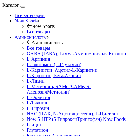
Каталог
Все категории
Now Sports
Now Sports
Все товары
Аминокислоты
Аминокислоты
Все товары
GABA (ГАБА), Гамма-Аминомасляная Кислота
L-Аргинин
L-Глютамин (L-Глутамин)
L-Карнитин, Ацетил-L-Карнитин
L-Карнозин, Бета-Аланин
L-Лизин
L-Метионин, SAMe (САМе, S-
АденозилМетионин)
L-Орнитин
L-Тианин
L-Тирозин
NAC (НАК, N-Ацетилцистеин), L-Цистеин
Now 5-HTP (5-ГидроксиТриптофан) Now Foods
Глицин
Глутатион
Комплексы Аминокислот