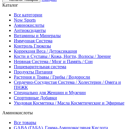
Каталог
Все категории
Now Sports
Аминокислоты
Антиоксиданты
Витамины и Минералы
Иммунная Система
Контроль Глюкозы
Коррекция Веса / Детоксикация
Кости и Суставы / Кожа, Ногти, Волосы / Зрение
Нервная Система / Мозг и Память / Сон
Пищеварительная система
Продукты Питания
Растения и Травы / Грибы / Водоросли
Сердечно-Сосудистая Система / Холестерин / Омега и
ПНЖК
Специально для Женщин и Мужчин
Спортивные Добавки
Уходовая Косметика / Масла Косметические и Эфирные
Аминокислоты
Все товары
GABA (ГАБА), Гамма-Аминомасляная Кислота