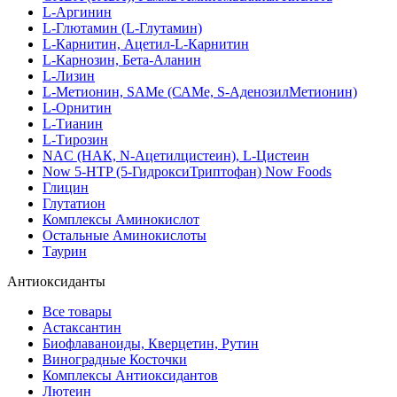
L-Аргинин
L-Глютамин (L-Глутамин)
L-Карнитин, Ацетил-L-Карнитин
L-Карнозин, Бета-Аланин
L-Лизин
L-Метионин, SAMe (САМе, S-АденозилМетионин)
L-Орнитин
L-Тианин
L-Тирозин
NAC (НАК, N-Ацетилцистеин), L-Цистеин
Now 5-HTP (5-ГидроксиТриптофан) Now Foods
Глицин
Глутатион
Комплексы Аминокислот
Остальные Аминокислоты
Таурин
Антиоксиданты
Все товары
Астаксантин
Биофлаваноиды, Кверцетин, Рутин
Виноградные Косточки
Комплексы Антиоксидантов
Лютеин