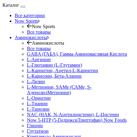
Каталог
Все категории
Now Sports
Now Sports
Все товары
Аминокислоты
Аминокислоты
Все товары
GABA (ГАБА), Гамма-Аминомасляная Кислота
L-Аргинин
L-Глютамин (L-Глутамин)
L-Карнитин, Ацетил-L-Карнитин
L-Карнозин, Бета-Аланин
L-Лизин
L-Метионин, SAMe (САМе, S-
АденозилМетионин)
L-Орнитин
L-Тианин
L-Тирозин
NAC (НАК, N-Ацетилцистеин), L-Цистеин
Now 5-HTP (5-ГидроксиТриптофан) Now Foods
Глицин
Глутатион
Комплексы Аминокислот