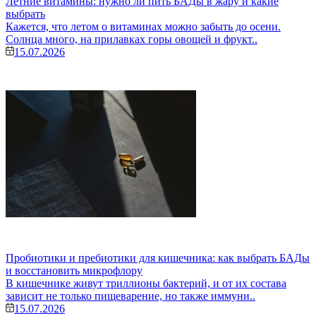
Летние витамины: нужно ли пить БАДы в жару и какие
выбрать
Кажется, что летом о витаминах можно забыть до осени.
Солнца много, на прилавках горы овощей и фрукт..
15.07.2026
Пробиотики и пребиотики для кишечника: как выбрать БАДы
и восстановить микрофлору
В кишечнике живут триллионы бактерий, и от их состава
зависит не только пищеварение, но также иммуни..
15.07.2026