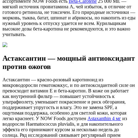
ассортименте NOW Foods есть
Beta-Carotene
25 000 МЕ —
мягкий источник провитамина A, чей избыток, в отличие от
готового ретинола, не токсичен. Его природные источники —
морковь, тыква, батат, шпинат и абрикосы, но накопить из еды
нужный уровень к отпуску удается не всем. Курильщикам
высокие дозы бета-каротина не рекомендуются, и это важно
учитывать.
Астаксантин — мощный антиоксидант
против ожогов
Астаксантин — красно-розовый каротиноид из
микроводоросли гематококкус, и по антиоксидантной силе он
превосходит витамин E и бета-каротин. В коже он работает
как внутренний фильтр — повышает устойчивость к
ультрафиолету, уменьшает покраснение и риск обгорания,
поддерживает упругость и влагу. Это не замена SPF, а
ощутимая поддержка, особенно для светлой кожи, которая
легко краснеет. У NOW Foods доступен
Astaxanthin 4 мг
из
водоросли Haematococcus pluvialis, и для накопительного
эффекта его принимают курсом за несколько недель до
солнца. Ряд исследований связывает регулярный прием