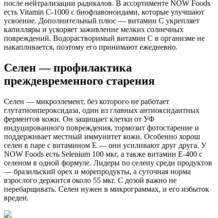
после нейтрализации радикалов. В ассортименте NOW Foods
есть Vitamin C-1000 с биофлавоноидами, которые улучшают
усвоение. Дополнительный плюс — витамин C укрепляет
капилляры и ускоряет заживление мелких солнечных
повреждений. Водорастворимый витамин C в организме не
накапливается, поэтому его принимают ежедневно.
Селен — профилактика
преждевременного старения
Селен — микроэлемент, без которого не работает
глутатионпероксидаза, один из главных антиоксидантных
ферментов кожи. Он защищает клетки от УФ
индуцированного повреждения, тормозит фотостарение и
поддерживает местный иммунитет кожи. Особенно хорош
селен в паре с витамином E — они усиливают друг друга. У
NOW Foods есть Selenium 100 мкг, а также витамин E-400 с
селеном в одной формуле. Лидеры по селену среди продуктов
— бразильский орех и морепродукты, а суточная норма
взрослого держится около 55 мкг. С дозой важно не
перебарщивать. Селен нужен в микрограммах, и его избыток
вреден.