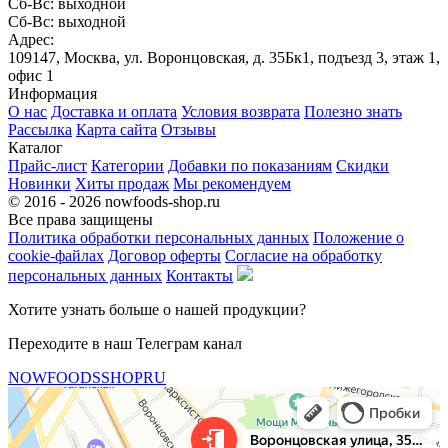
Сб-Вс: выходной
Сб-Вс: выходной
Адрес:
109147, Москва, ул. Воронцовская, д. 35Бк1, подъезд 3, этаж 1,
офис 1
Информация
О нас
Доставка и оплата
Условия возврата
Полезно знать
Рассылка
Карта сайта
Отзывы
Каталог
Прайс-лист
Категории
Добавки по показаниям
Скидки
Новинки
Хиты продаж
Мы рекомендуем
© 2016 - 2026 nowfoods-shop.ru
Все права защищены
Политика обработки персональных данных
Положение о
cookie-файлах
Договор оферты
Согласие на обработку
персональных данных
Контакты
Хотите узнать больше о нашей продукции?
Переходите в наш Телеграм канал
NOWFOODSSHOPRU