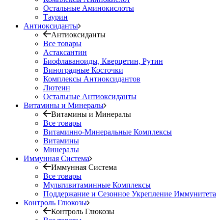
Остальные Аминокислоты
Таурин
Антиоксиданты
Антиоксиданты
Все товары
Астаксантин
Биофлаваноиды, Кверцетин, Рутин
Виноградные Косточки
Комплексы Антиоксидантов
Лютеин
Остальные Антиоксиданты
Витамины и Минералы
Витамины и Минералы
Все товары
Витаминно-Минеральные Комплексы
Витамины
Минералы
Иммунная Система
Иммунная Система
Все товары
Мультивитаминные Комплексы
Поддержание и Сезонное Укрепление Иммунитета
Контроль Глюкозы
Контроль Глюкозы