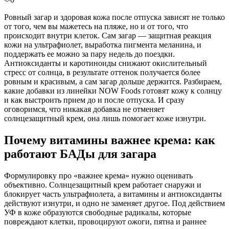
Ровный загар и здоровая кожа после отпуска зависят не только
от того, чем вы мажетесь на пляже, но и от того, что
происходит внутри клеток. Сам загар — защитная реакция
кожи на ультрафиолет, выработка пигмента меланина, и
поддержать ее можно за пару недель до поездки.
Антиоксиданты и каротиноиды снижают окислительный
стресс от солнца, в результате оттенок получается более
ровным и красивым, а сам загар дольше держится. Разбираем,
какие добавки из линейки NOW Foods готовят кожу к солнцу
и как выстроить прием до и после отпуска. И сразу
оговоримся, что никакая добавка не отменяет
солнцезащитный крем, она лишь помогает коже изнутри.
Почему витамины важнее крема: как
работают БАДы для загара
Формулировку про «важнее крема» нужно оценивать
объективно. Солнцезащитный крем работает снаружи и
блокирует часть ультрафиолета, а витамины и антиоксиданты
действуют изнутри, и одно не заменяет другое. Под действием
УФ в коже образуются свободные радикалы, которые
повреждают клетки, провоцируют ожоги, пятна и раннее