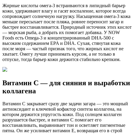
Жирные кислоты омега-3 встраиваются в липидный барьер
кожи, удерживают влагу и гасят воспаление, которое всегда
сопровождает солнечную нагрузку. Насыщенная омега-3 кожа
меньше пересыхает после пляжа, ровнее переносит загар и
быстрее восстанавливается. Природный источник этих кислот
— морская рыба, а добрать их помогает добавка. У NOW
Foods есть Omega-3 и концентрированный DHA-500 с
высоким содержанием EPA и DHA. Сухая, стянутая кожа
после моря — частый признак того, что жирных кислот не
хватает. Омегу лучше принимать курсом, а не только в
отпуске, тогда барьер кожи держится стабильно крепким.
Витамин C — для сияния и выработки
коллагена
Витамин C закрывает сразу две задачи загара — это мощный
антиоксидант и ключевой кофактор синтеза коллагена, на
котором держится упругость кожи. Под солнцем коллаген
разрушается быстрее, и витамин C помогает его
восстанавливать, выравнивает тон и осветляет пигментные
пятна. Он же усиливает витамин E, возвращая его в строй