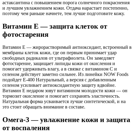
астаксантина с повышением порога солнечного покраснения
и лучшим увлажнением кожи. Отдача нарастает постепенно,
поэтому чем раньше начнете, тем лучше подготовите кожу.
Витамин E — защита клеток от
фотостарения
Витамин E — жирорастворимый антиоксидант, встроенный в
мембраны клеток кожи, где он первым принимает удар
свободных радикалов от ультрафиолета. Он замедляет
фотостарение, защищает липиды кожи от окисления и
помогает удерживать влагу, а в связке с витамином C и
селеном действует заметно сильнее. Из линейки NOW Foods
подойдет E-400 Натуральный, а версия с добавленным
селеном усиливает антиоксидантную защиту вдвойне.
Витамин E недаром зовут витамином молодости кожи — он
тормозит окисление и помогает сохранять эластичность.
Натуральная форма усваивается лучше синтетической, и на
это стоит обращать внимание в составе.
Омега-3 — увлажнение кожи и защита
от воспаления