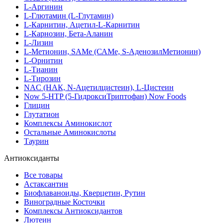
L-Аргинин
L-Глютамин (L-Глутамин)
L-Карнитин, Ацетил-L-Карнитин
L-Карнозин, Бета-Аланин
L-Лизин
L-Метионин, SAMe (САМе, S-АденозилМетионин)
L-Орнитин
L-Тианин
L-Тирозин
NAC (НАК, N-Ацетилцистеин), L-Цистеин
Now 5-HTP (5-ГидроксиТриптофан) Now Foods
Глицин
Глутатион
Комплексы Аминокислот
Остальные Аминокислоты
Таурин
Антиоксиданты
Все товары
Астаксантин
Биофлаваноиды, Кверцетин, Рутин
Виноградные Косточки
Комплексы Антиоксидантов
Лютеин