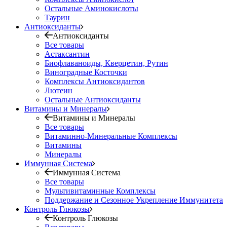
Остальные Аминокислоты
Таурин
Антиоксиданты
Антиоксиданты
Все товары
Астаксантин
Биофлаваноиды, Кверцетин, Рутин
Виноградные Косточки
Комплексы Антиоксидантов
Лютеин
Остальные Антиоксиданты
Витамины и Минералы
Витамины и Минералы
Все товары
Витаминно-Минеральные Комплексы
Витамины
Минералы
Иммунная Система
Иммунная Система
Все товары
Мультивитаминные Комплексы
Поддержание и Сезонное Укрепление Иммунитета
Контроль Глюкозы
Контроль Глюкозы