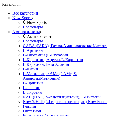
Каталог
Все категории
Now Sports
Now Sports
Все товары
Аминокислоты
Аминокислоты
Все товары
GABA (ГАБА), Гамма-Аминомасляная Кислота
L-Аргинин
L-Глютамин (L-Глутамин)
L-Карнитин, Ацетил-L-Карнитин
L-Карнозин, Бета-Аланин
L-Лизин
L-Метионин, SAMe (САМе, S-
АденозилМетионин)
L-Орнитин
L-Тианин
L-Тирозин
NAC (НАК, N-Ацетилцистеин), L-Цистеин
Now 5-HTP (5-ГидроксиТриптофан) Now Foods
Глицин
Глутатион
Комплексы Аминокислот