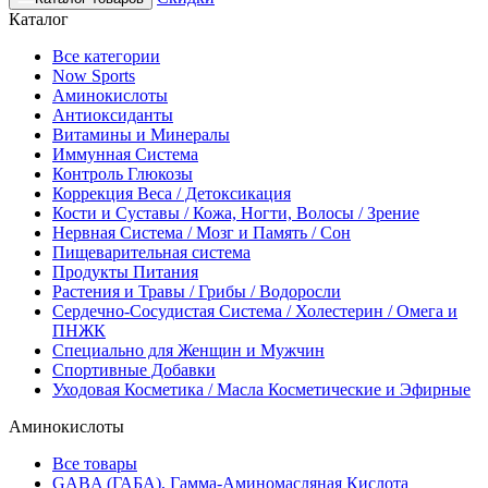
Каталог
Все категории
Now Sports
Аминокислоты
Антиоксиданты
Витамины и Минералы
Иммунная Система
Контроль Глюкозы
Коррекция Веса / Детоксикация
Кости и Суставы / Кожа, Ногти, Волосы / Зрение
Нервная Система / Мозг и Память / Сон
Пищеварительная система
Продукты Питания
Растения и Травы / Грибы / Водоросли
Сердечно-Сосудистая Система / Холестерин / Омега и
ПНЖК
Специально для Женщин и Мужчин
Спортивные Добавки
Уходовая Косметика / Масла Косметические и Эфирные
Аминокислоты
Все товары
GABA (ГАБА), Гамма-Аминомасляная Кислота