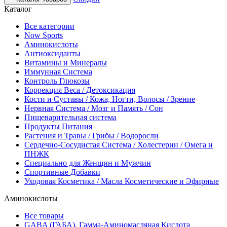
Каталог
Все категории
Now Sports
Аминокислоты
Антиоксиданты
Витамины и Минералы
Иммунная Система
Контроль Глюкозы
Коррекция Веса / Детоксикация
Кости и Суставы / Кожа, Ногти, Волосы / Зрение
Нервная Система / Мозг и Память / Сон
Пищеварительная система
Продукты Питания
Растения и Травы / Грибы / Водоросли
Сердечно-Сосудистая Система / Холестерин / Омега и
ПНЖК
Специально для Женщин и Мужчин
Спортивные Добавки
Уходовая Косметика / Масла Косметические и Эфирные
Аминокислоты
Все товары
GABA (ГАБА), Гамма-Аминомасляная Кислота