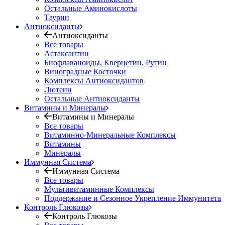
Остальные Аминокислоты
Таурин
Антиоксиданты
Антиоксиданты
Все товары
Астаксантин
Биофлаваноиды, Кверцетин, Рутин
Виноградные Косточки
Комплексы Антиоксидантов
Лютеин
Остальные Антиоксиданты
Витамины и Минералы
Витамины и Минералы
Все товары
Витаминно-Минеральные Комплексы
Витамины
Минералы
Иммунная Система
Иммунная Система
Все товары
Мультивитаминные Комплексы
Поддержание и Сезонное Укрепление Иммунитета
Контроль Глюкозы
Контроль Глюкозы