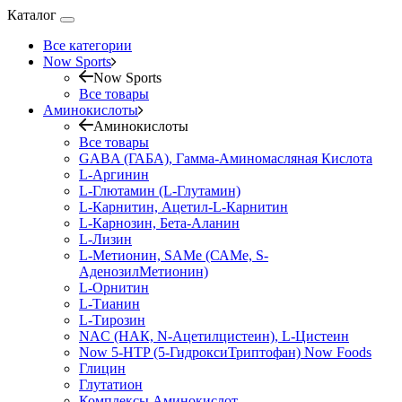
Каталог
Все категории
Now Sports
Now Sports
Все товары
Аминокислоты
Аминокислоты
Все товары
GABA (ГАБА), Гамма-Аминомасляная Кислота
L-Аргинин
L-Глютамин (L-Глутамин)
L-Карнитин, Ацетил-L-Карнитин
L-Карнозин, Бета-Аланин
L-Лизин
L-Метионин, SAMe (САМе, S-
АденозилМетионин)
L-Орнитин
L-Тианин
L-Тирозин
NAC (НАК, N-Ацетилцистеин), L-Цистеин
Now 5-HTP (5-ГидроксиТриптофан) Now Foods
Глицин
Глутатион
Комплексы Аминокислот