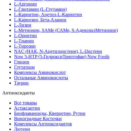
L-Аргинин
L-Глютамин (L-Глутамин)
L-Карнитин, Ацетил-L-Карнитин
L-Карнозин, Бета-Аланин
L-Лизин
L-Метионин, SAMe (САМе, S-АденозилМетионин)
L-Орнитин
L-Тианин
L-Тирозин
NAC (НАК, N-Ацетилцистеин), L-Цистеин
Now 5-HTP (5-ГидроксиТриптофан) Now Foods
Глицин
Глутатион
Комплексы Аминокислот
Остальные Аминокислоты
Таурин
Антиоксиданты
Все товары
Астаксантин
Биофлаваноиды, Кверцетин, Рутин
Виноградные Косточки
Комплексы Антиоксидантов
Лютеин