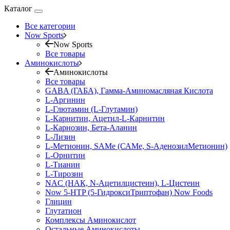
Каталог
Все категории
Now Sports
Now Sports
Все товары
Аминокислоты
Аминокислоты
Все товары
GABA (ГАБА), Гамма-Аминомасляная Кислота
L-Аргинин
L-Глютамин (L-Глутамин)
L-Карнитин, Ацетил-L-Карнитин
L-Карнозин, Бета-Аланин
L-Лизин
L-Метионин, SAMe (САМе, S-АденозилМетионин)
L-Орнитин
L-Тианин
L-Тирозин
NAC (НАК, N-Ацетилцистеин), L-Цистеин
Now 5-HTP (5-ГидроксиТриптофан) Now Foods
Глицин
Глутатион
Комплексы Аминокислот
Остальные Аминокислоты