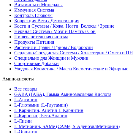
Витамины и Минералы
Иммунная Система
Контроль Глюкозы
Коррекция Веса / Детоксикация
Кости и Суставы / Кожа, Ногти, Волосы / Зрение
Нервная Система / Мозг и Память / Сон
Пищеварительная система
Продукты Питания
Растения и Травы / Грибы / Водоросли
Сердечно-Сосудистая Система / Холестерин / Омега и 
Специально для Женщин и Мужчин
Спортивные Добавки
Уходовая Косметика / Масла Косметические и Эфирные
Аминокислоты
Все товары
GABA (ГАБА), Гамма-Аминомасляная Кислота
L-Аргинин
L-Глютамин (L-Глутамин)
L-Карнитин, Ацетил-L-Карнитин
L-Карнозин, Бета-Аланин
L-Лизин
L-Метионин, SAMe (САМе, S-АденозилМетионин)
L-Орнитин