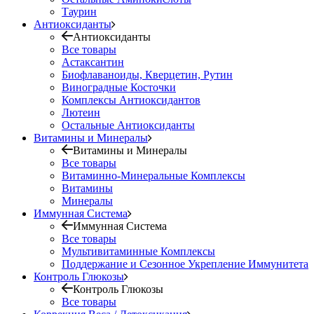
Таурин
Антиоксиданты
Антиоксиданты
Все товары
Астаксантин
Биофлаваноиды, Кверцетин, Рутин
Виноградные Косточки
Комплексы Антиоксидантов
Лютеин
Остальные Антиоксиданты
Витамины и Минералы
Витамины и Минералы
Все товары
Витаминно-Минеральные Комплексы
Витамины
Минералы
Иммунная Система
Иммунная Система
Все товары
Мультивитаминные Комплексы
Поддержание и Сезонное Укрепление Иммунитета
Контроль Глюкозы
Контроль Глюкозы
Все товары