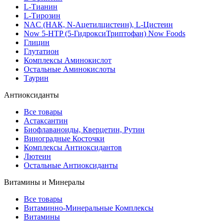
L-Тианин
L-Тирозин
NAC (НАК, N-Ацетилцистеин), L-Цистеин
Now 5-HTP (5-ГидроксиТриптофан) Now Foods
Глицин
Глутатион
Комплексы Аминокислот
Остальные Аминокислоты
Таурин
Антиоксиданты
Все товары
Астаксантин
Биофлаваноиды, Кверцетин, Рутин
Виноградные Косточки
Комплексы Антиоксидантов
Лютеин
Остальные Антиоксиданты
Витамины и Минералы
Все товары
Витаминно-Минеральные Комплексы
Витамины