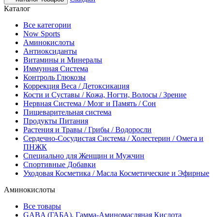
Каталог
Все категории
Now Sports
Аминокислоты
Антиоксиданты
Витамины и Минералы
Иммунная Система
Контроль Глюкозы
Коррекция Веса / Детоксикация
Кости и Суставы / Кожа, Ногти, Волосы / Зрение
Нервная Система / Мозг и Память / Сон
Пищеварительная система
Продукты Питания
Растения и Травы / Грибы / Водоросли
Сердечно-Сосудистая Система / Холестерин / Омега и
ПНЖК
Специально для Женщин и Мужчин
Спортивные Добавки
Уходовая Косметика / Масла Косметические и Эфирные
Аминокислоты
Все товары
GABA (ГАБА), Гамма-Аминомасляная Кислота