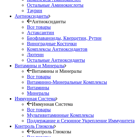
Остальные Аминокислоты
Таурин
Антиоксиданты
Антиоксиданты
Все товары
Астаксантин
Биофлаваноиды, Кверцетин, Рутин
Виноградные Косточки
Комплексы Антиоксидантов
Лютеин
Остальные Антиоксиданты
Витамины и Минералы
Витамины и Минералы
Все товары
Витаминно-Минеральные Комплексы
Витамины
Минералы
Иммунная Система
Иммунная Система
Все товары
Мультивитаминные Комплексы
Поддержание и Сезонное Укрепление Иммунитета
Контроль Глюкозы
Контроль Глюкозы