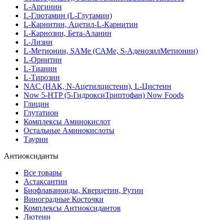
L-Аргинин
L-Глютамин (L-Глутамин)
L-Карнитин, Ацетил-L-Карнитин
L-Карнозин, Бета-Аланин
L-Лизин
L-Метионин, SAMe (САМе, S-АденозилМетионин)
L-Орнитин
L-Тианин
L-Тирозин
NAC (НАК, N-Ацетилцистеин), L-Цистеин
Now 5-HTP (5-ГидроксиТриптофан) Now Foods
Глицин
Глутатион
Комплексы Аминокислот
Остальные Аминокислоты
Таурин
Антиоксиданты
Все товары
Астаксантин
Биофлаваноиды, Кверцетин, Рутин
Виноградные Косточки
Комплексы Антиоксидантов
Лютеин