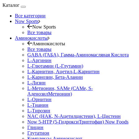
Каталог
Все категории
Now Sports
Now Sports
Все товары
Аминокислоты
Аминокислоты
Все товары
GABA (ГАБА), Гамма-Аминомасляная Кислота
L-Аргинин
L-Глютамин (L-Глутамин)
L-Карнитин, Ацетил-L-Карнитин
L-Карнозин, Бета-Аланин
L-Лизин
L-Метионин, SAMe (САМе, S-
АденозилМетионин)
L-Орнитин
L-Тианин
L-Тирозин
NAC (НАК, N-Ацетилцистеин), L-Цистеин
Now 5-HTP (5-ГидроксиТриптофан) Now Foods
Глицин
Глутатион
Комплексы Аминокислот