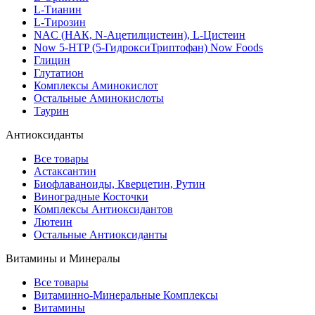
L-Тианин
L-Тирозин
NAC (НАК, N-Ацетилцистеин), L-Цистеин
Now 5-HTP (5-ГидроксиТриптофан) Now Foods
Глицин
Глутатион
Комплексы Аминокислот
Остальные Аминокислоты
Таурин
Антиоксиданты
Все товары
Астаксантин
Биофлаваноиды, Кверцетин, Рутин
Виноградные Косточки
Комплексы Антиоксидантов
Лютеин
Остальные Антиоксиданты
Витамины и Минералы
Все товары
Витаминно-Минеральные Комплексы
Витамины