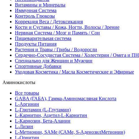
Витамины и Минералы
Иммунная Система
Контроль Глюкозы
Коррекция Веса / Детоксикация
Кости и Суставы / Кожа, Ногти, Волосы / Зрение
Нервная Система / Мозг и Память / Сон
Пищеварительная система
Продукты Питания
Растения и Травы / Грибы / Водоросли
Сердечно-Сосудистая Система / Холестерин / Омега и 
Специально для Женщин и Мужчин
Спортивные Добавки
Уходовая Косметика / Масла Косметические и Эфирные
Аминокислоты
Все товары
GABA (ГАБА), Гамма-Аминомасляная Кислота
L-Аргинин
L-Глютамин (L-Глутамин)
L-Карнитин, Ацетил-L-Карнитин
L-Карнозин, Бета-Аланин
L-Лизин
L-Метионин, SAMe (САМе, S-АденозилМетионин)
L-Орнитин