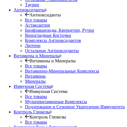
Таурин
Антиоксиданты
Антиоксиданты
Все товары
Астаксантин
Биофлаваноиды, Кверцетин, Рутин
Виноградные Косточки
Комплексы Антиоксидантов
Лютеин
Остальные Антиоксиданты
Витамины и Минералы
Витамины и Минералы
Все товары
Витаминно-Минеральные Комплексы
Витамины
Минералы
Иммунная Система
Иммунная Система
Все товары
Мультивитаминные Комплексы
Поддержание и Сезонное Укрепление Иммунитета
Контроль Глюкозы
Контроль Глюкозы
Все товары