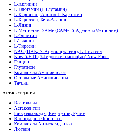
L-Аргинин
L-Глютамин (L-Глутамин)
L-Карнитин, Ацетил-L-Карнитин
L-Карнозин, Бета-Аланин
L-Лизин
L-Метионин, SAMe (САМе, S-АденозилМетионин)
L-Орнитин
L-Тианин
L-Тирозин
NAC (НАК, N-Ацетилцистеин), L-Цистеин
Now 5-HTP (5-ГидроксиТриптофан) Now Foods
Глицин
Глутатион
Комплексы Аминокислот
Остальные Аминокислоты
Таурин
Антиоксиданты
Все товары
Астаксантин
Биофлаваноиды, Кверцетин, Рутин
Виноградные Косточки
Комплексы Антиоксидантов
Лютеин