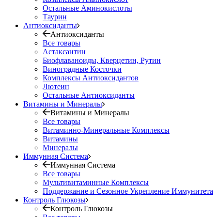
Остальные Аминокислоты
Таурин
Антиоксиданты
Антиоксиданты
Все товары
Астаксантин
Биофлаваноиды, Кверцетин, Рутин
Виноградные Косточки
Комплексы Антиоксидантов
Лютеин
Остальные Антиоксиданты
Витамины и Минералы
Витамины и Минералы
Все товары
Витаминно-Минеральные Комплексы
Витамины
Минералы
Иммунная Система
Иммунная Система
Все товары
Мультивитаминные Комплексы
Поддержание и Сезонное Укрепление Иммунитета
Контроль Глюкозы
Контроль Глюкозы