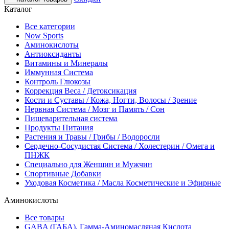
Каталог
Все категории
Now Sports
Аминокислоты
Антиоксиданты
Витамины и Минералы
Иммунная Система
Контроль Глюкозы
Коррекция Веса / Детоксикация
Кости и Суставы / Кожа, Ногти, Волосы / Зрение
Нервная Система / Мозг и Память / Сон
Пищеварительная система
Продукты Питания
Растения и Травы / Грибы / Водоросли
Сердечно-Сосудистая Система / Холестерин / Омега и
ПНЖК
Специально для Женщин и Мужчин
Спортивные Добавки
Уходовая Косметика / Масла Косметические и Эфирные
Аминокислоты
Все товары
GABA (ГАБА), Гамма-Аминомасляная Кислота