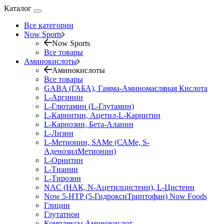
Каталог
Все категории
Now Sports
Now Sports
Все товары
Аминокислоты
Аминокислоты
Все товары
GABA (ГАБА), Гамма-Аминомасляная Кислота
L-Аргинин
L-Глютамин (L-Глутамин)
L-Карнитин, Ацетил-L-Карнитин
L-Карнозин, Бета-Аланин
L-Лизин
L-Метионин, SAMe (САМе, S-
АденозилМетионин)
L-Орнитин
L-Тианин
L-Тирозин
NAC (НАК, N-Ацетилцистеин), L-Цистеин
Now 5-HTP (5-ГидроксиТриптофан) Now Foods
Глицин
Глутатион
Комплексы Аминокислот