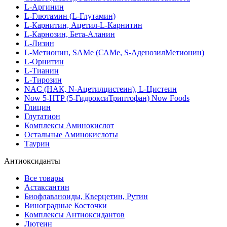
L-Аргинин
L-Глютамин (L-Глутамин)
L-Карнитин, Ацетил-L-Карнитин
L-Карнозин, Бета-Аланин
L-Лизин
L-Метионин, SAMe (САМе, S-АденозилМетионин)
L-Орнитин
L-Тианин
L-Тирозин
NAC (НАК, N-Ацетилцистеин), L-Цистеин
Now 5-HTP (5-ГидроксиТриптофан) Now Foods
Глицин
Глутатион
Комплексы Аминокислот
Остальные Аминокислоты
Таурин
Антиоксиданты
Все товары
Астаксантин
Биофлаваноиды, Кверцетин, Рутин
Виноградные Косточки
Комплексы Антиоксидантов
Лютеин