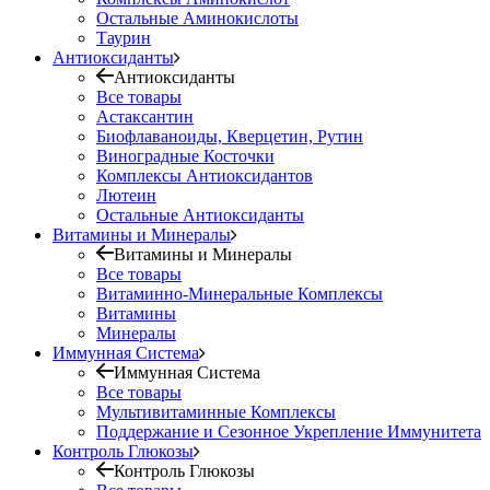
Остальные Аминокислоты
Таурин
Антиоксиданты
Антиоксиданты
Все товары
Астаксантин
Биофлаваноиды, Кверцетин, Рутин
Виноградные Косточки
Комплексы Антиоксидантов
Лютеин
Остальные Антиоксиданты
Витамины и Минералы
Витамины и Минералы
Все товары
Витаминно-Минеральные Комплексы
Витамины
Минералы
Иммунная Система
Иммунная Система
Все товары
Мультивитаминные Комплексы
Поддержание и Сезонное Укрепление Иммунитета
Контроль Глюкозы
Контроль Глюкозы