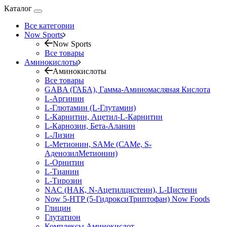
Каталог
Все категории
Now Sports
Now Sports
Все товары
Аминокислоты
Аминокислоты
Все товары
GABA (ГАБА), Гамма-Аминомасляная Кислота
L-Аргинин
L-Глютамин (L-Глутамин)
L-Карнитин, Ацетил-L-Карнитин
L-Карнозин, Бета-Аланин
L-Лизин
L-Метионин, SAMe (САМе, S-
АденозилМетионин)
L-Орнитин
L-Тианин
L-Тирозин
NAC (НАК, N-Ацетилцистеин), L-Цистеин
Now 5-HTP (5-ГидроксиТриптофан) Now Foods
Глицин
Глутатион
Комплексы Аминокислот