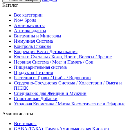
Каталог
Все категории
Now Sports
Аминокислоты
Антиоксиданты
Витамины и Минералы
Иммунная Система
Контроль Глюкозы
Коррекция Веса / Детоксикация
Кости и Суставы / Кожа, Ногти, Волосы / Зрение
Нервная Система / Мозг и Память / Сон
Пищеварительная система
Продукты Питания
Растения и Травы / Грибы / Водоросли
Сердечно-Сосудистая Система / Холестерин / Омега и
ПНЖК
Специально для Женщин и Мужчин
Спортивные Добавки
Уходовая Косметика / Масла Косметические и Эфирные
Аминокислоты
Все товары
GABA (ГАБА), Гамма-Аминомасляная Кислота