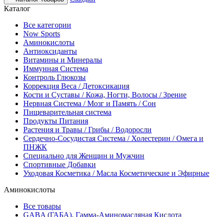
Каталог
Все категории
Now Sports
Аминокислоты
Антиоксиданты
Витамины и Минералы
Иммунная Система
Контроль Глюкозы
Коррекция Веса / Детоксикация
Кости и Суставы / Кожа, Ногти, Волосы / Зрение
Нервная Система / Мозг и Память / Сон
Пищеварительная система
Продукты Питания
Растения и Травы / Грибы / Водоросли
Сердечно-Сосудистая Система / Холестерин / Омега и
ПНЖК
Специально для Женщин и Мужчин
Спортивные Добавки
Уходовая Косметика / Масла Косметические и Эфирные
Аминокислоты
Все товары
GABA (ГАБА), Гамма-Аминомасляная Кислота