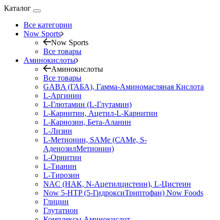
Каталог
Все категории
Now Sports
Now Sports
Все товары
Аминокислоты
Аминокислоты
Все товары
GABA (ГАБА), Гамма-Аминомасляная Кислота
L-Аргинин
L-Глютамин (L-Глутамин)
L-Карнитин, Ацетил-L-Карнитин
L-Карнозин, Бета-Аланин
L-Лизин
L-Метионин, SAMe (САМе, S-
АденозилМетионин)
L-Орнитин
L-Тианин
L-Тирозин
NAC (НАК, N-Ацетилцистеин), L-Цистеин
Now 5-HTP (5-ГидроксиТриптофан) Now Foods
Глицин
Глутатион
Комплексы Аминокислот