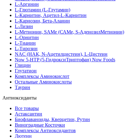
L-Аргинин
L-Глютамин (L-Глутамин)
L-Карнитин, Ацетил-L-Карнитин
L-Карнозин, Бета-Аланин
L-Лизин
L-Метионин, SAMe (САМе, S-АденозилМетионин)
L-Орнитин
L-Тианин
L-Тирозин
NAC (НАК, N-Ацетилцистеин), L-Цистеин
Now 5-HTP (5-ГидроксиТриптофан) Now Foods
Глицин
Глутатион
Комплексы Аминокислот
Остальные Аминокислоты
Таурин
Антиоксиданты
Все товары
Астаксантин
Биофлаваноиды, Кверцетин, Рутин
Виноградные Косточки
Комплексы Антиоксидантов
Лютеин