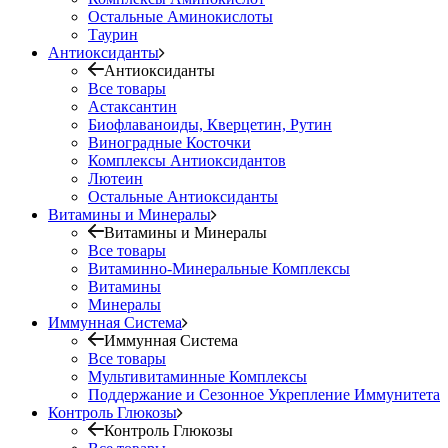
Остальные Аминокислоты
Таурин
Антиоксиданты
Антиоксиданты
Все товары
Астаксантин
Биофлаваноиды, Кверцетин, Рутин
Виноградные Косточки
Комплексы Антиоксидантов
Лютеин
Остальные Антиоксиданты
Витамины и Минералы
Витамины и Минералы
Все товары
Витаминно-Минеральные Комплексы
Витамины
Минералы
Иммунная Система
Иммунная Система
Все товары
Мультивитаминные Комплексы
Поддержание и Сезонное Укрепление Иммунитета
Контроль Глюкозы
Контроль Глюкозы