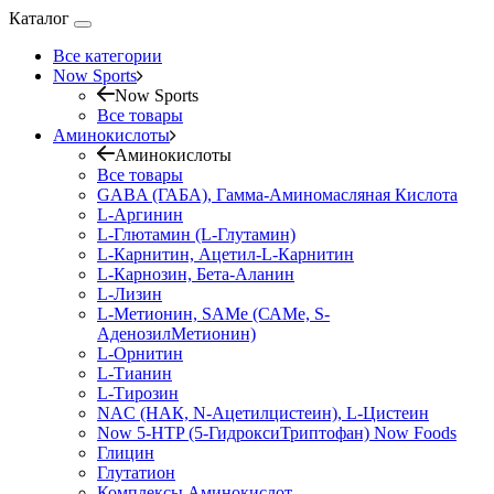
Каталог
Все категории
Now Sports
Now Sports
Все товары
Аминокислоты
Аминокислоты
Все товары
GABA (ГАБА), Гамма-Аминомасляная Кислота
L-Аргинин
L-Глютамин (L-Глутамин)
L-Карнитин, Ацетил-L-Карнитин
L-Карнозин, Бета-Аланин
L-Лизин
L-Метионин, SAMe (САМе, S-
АденозилМетионин)
L-Орнитин
L-Тианин
L-Тирозин
NAC (НАК, N-Ацетилцистеин), L-Цистеин
Now 5-HTP (5-ГидроксиТриптофан) Now Foods
Глицин
Глутатион
Комплексы Аминокислот