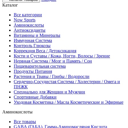
Каталог
Все категории
Now Sports
Аминокислоты
Антиоксиданты
Витамины и Минералы
Иммунная Система
Контроль Глюкозы
Коррекция Веса / Детоксикация
Кости и Суставы / Кожа, Ногти, Волосы / Зрение
Нервная Система / Мозг и Память / Сон
Пищеварительная система
Продукты Питания
Растения и Травы / Грибы / Водоросли
Сердечно-Сосудистая Система / Холестерин / Омега и
ПНЖК
Специально для Женщин и Мужчин
Спортивные Добавки
Уходовая Косметика / Масла Косметические и Эфирные
Аминокислоты
Все товары
GABA (ГАБА), Гамма-Аминомасляная Кислота