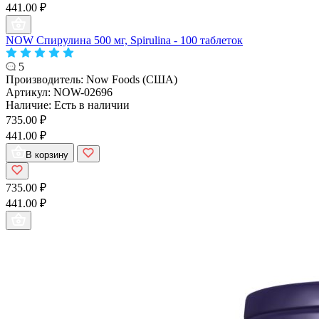
441.00 ₽
NOW Спирулина 500 мг, Spirulina - 100 таблеток
5
Производитель:
Now Foods (США)
Артикул:
NOW-02696
Наличие:
Есть в наличии
735.00 ₽
441.00 ₽
В корзину
735.00 ₽
441.00 ₽