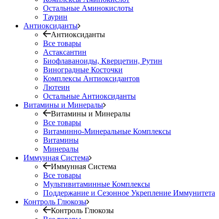
Остальные Аминокислоты
Таурин
Антиоксиданты
Антиоксиданты
Все товары
Астаксантин
Биофлаваноиды, Кверцетин, Рутин
Виноградные Косточки
Комплексы Антиоксидантов
Лютеин
Остальные Антиоксиданты
Витамины и Минералы
Витамины и Минералы
Все товары
Витаминно-Минеральные Комплексы
Витамины
Минералы
Иммунная Система
Иммунная Система
Все товары
Мультивитаминные Комплексы
Поддержание и Сезонное Укрепление Иммунитета
Контроль Глюкозы
Контроль Глюкозы