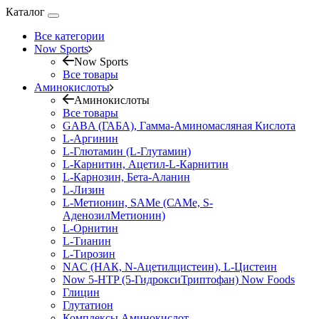
Каталог
Все категории
Now Sports
Now Sports
Все товары
Аминокислоты
Аминокислоты
Все товары
GABA (ГАБА), Гамма-Аминомасляная Кислота
L-Аргинин
L-Глютамин (L-Глутамин)
L-Карнитин, Ацетил-L-Карнитин
L-Карнозин, Бета-Аланин
L-Лизин
L-Метионин, SAMe (САМе, S-
АденозилМетионин)
L-Орнитин
L-Тианин
L-Тирозин
NAC (НАК, N-Ацетилцистеин), L-Цистеин
Now 5-HTP (5-ГидроксиТриптофан) Now Foods
Глицин
Глутатион
Комплексы Аминокислот