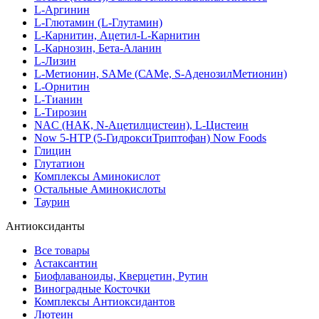
L-Аргинин
L-Глютамин (L-Глутамин)
L-Карнитин, Ацетил-L-Карнитин
L-Карнозин, Бета-Аланин
L-Лизин
L-Метионин, SAMe (САМе, S-АденозилМетионин)
L-Орнитин
L-Тианин
L-Тирозин
NAC (НАК, N-Ацетилцистеин), L-Цистеин
Now 5-HTP (5-ГидроксиТриптофан) Now Foods
Глицин
Глутатион
Комплексы Аминокислот
Остальные Аминокислоты
Таурин
Антиоксиданты
Все товары
Астаксантин
Биофлаваноиды, Кверцетин, Рутин
Виноградные Косточки
Комплексы Антиоксидантов
Лютеин