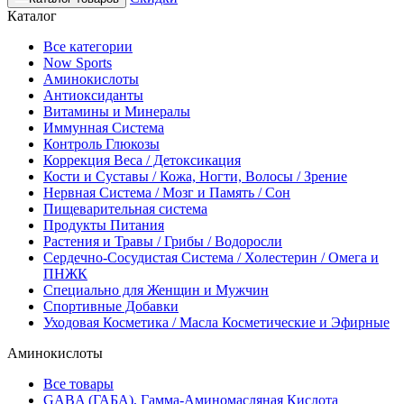
Каталог
Все категории
Now Sports
Аминокислоты
Антиоксиданты
Витамины и Минералы
Иммунная Система
Контроль Глюкозы
Коррекция Веса / Детоксикация
Кости и Суставы / Кожа, Ногти, Волосы / Зрение
Нервная Система / Мозг и Память / Сон
Пищеварительная система
Продукты Питания
Растения и Травы / Грибы / Водоросли
Сердечно-Сосудистая Система / Холестерин / Омега и
ПНЖК
Специально для Женщин и Мужчин
Спортивные Добавки
Уходовая Косметика / Масла Косметические и Эфирные
Аминокислоты
Все товары
GABA (ГАБА), Гамма-Аминомасляная Кислота