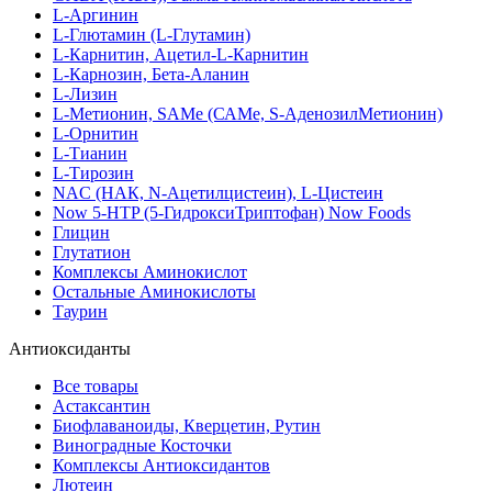
L-Аргинин
L-Глютамин (L-Глутамин)
L-Карнитин, Ацетил-L-Карнитин
L-Карнозин, Бета-Аланин
L-Лизин
L-Метионин, SAMe (САМе, S-АденозилМетионин)
L-Орнитин
L-Тианин
L-Тирозин
NAC (НАК, N-Ацетилцистеин), L-Цистеин
Now 5-HTP (5-ГидроксиТриптофан) Now Foods
Глицин
Глутатион
Комплексы Аминокислот
Остальные Аминокислоты
Таурин
Антиоксиданты
Все товары
Астаксантин
Биофлаваноиды, Кверцетин, Рутин
Виноградные Косточки
Комплексы Антиоксидантов
Лютеин