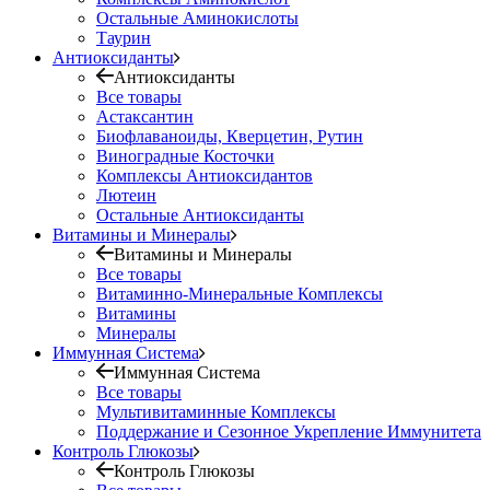
Остальные Аминокислоты
Таурин
Антиоксиданты
Антиоксиданты
Все товары
Астаксантин
Биофлаваноиды, Кверцетин, Рутин
Виноградные Косточки
Комплексы Антиоксидантов
Лютеин
Остальные Антиоксиданты
Витамины и Минералы
Витамины и Минералы
Все товары
Витаминно-Минеральные Комплексы
Витамины
Минералы
Иммунная Система
Иммунная Система
Все товары
Мультивитаминные Комплексы
Поддержание и Сезонное Укрепление Иммунитета
Контроль Глюкозы
Контроль Глюкозы