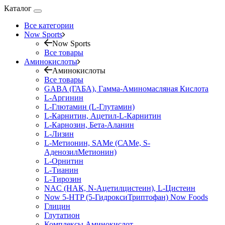
Каталог
Все категории
Now Sports
Now Sports
Все товары
Аминокислоты
Аминокислоты
Все товары
GABA (ГАБА), Гамма-Аминомасляная Кислота
L-Аргинин
L-Глютамин (L-Глутамин)
L-Карнитин, Ацетил-L-Карнитин
L-Карнозин, Бета-Аланин
L-Лизин
L-Метионин, SAMe (САМе, S-
АденозилМетионин)
L-Орнитин
L-Тианин
L-Тирозин
NAC (НАК, N-Ацетилцистеин), L-Цистеин
Now 5-HTP (5-ГидроксиТриптофан) Now Foods
Глицин
Глутатион
Комплексы Аминокислот