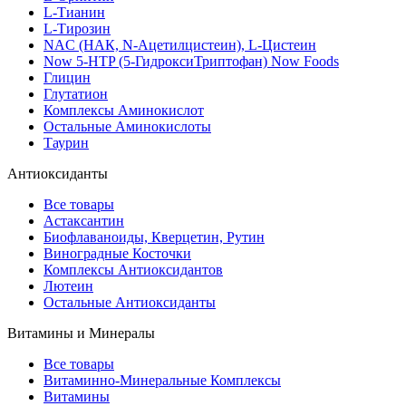
L-Тианин
L-Тирозин
NAC (НАК, N-Ацетилцистеин), L-Цистеин
Now 5-HTP (5-ГидроксиТриптофан) Now Foods
Глицин
Глутатион
Комплексы Аминокислот
Остальные Аминокислоты
Таурин
Антиоксиданты
Все товары
Астаксантин
Биофлаваноиды, Кверцетин, Рутин
Виноградные Косточки
Комплексы Антиоксидантов
Лютеин
Остальные Антиоксиданты
Витамины и Минералы
Все товары
Витаминно-Минеральные Комплексы
Витамины