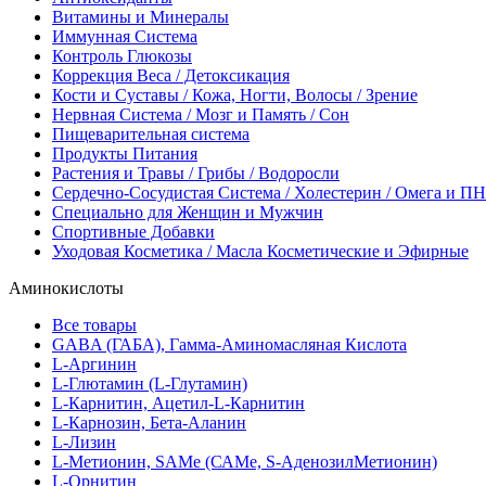
Витамины и Минералы
Иммунная Система
Контроль Глюкозы
Коррекция Веса / Детоксикация
Кости и Суставы / Кожа, Ногти, Волосы / Зрение
Нервная Система / Мозг и Память / Сон
Пищеварительная система
Продукты Питания
Растения и Травы / Грибы / Водоросли
Сердечно-Сосудистая Система / Холестерин / Омега и 
Специально для Женщин и Мужчин
Спортивные Добавки
Уходовая Косметика / Масла Косметические и Эфирные
Аминокислоты
Все товары
GABA (ГАБА), Гамма-Аминомасляная Кислота
L-Аргинин
L-Глютамин (L-Глутамин)
L-Карнитин, Ацетил-L-Карнитин
L-Карнозин, Бета-Аланин
L-Лизин
L-Метионин, SAMe (САМе, S-АденозилМетионин)
L-Орнитин