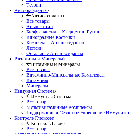
Таурин
Антиоксиданты
Антиоксиданты
Все товары
Астаксантин
Биофлаваноиды, Кверцетин, Рутин
Виноградные Косточки
Комплексы Антиоксидантов
Лютеин
Остальные Антиоксиданты
Витамины и Минералы
Витамины и Минералы
Все товары
Витаминно-Минеральные Комплексы
Витамины
Минералы
Иммунная Система
Иммунная Система
Все товары
Мультивитаминные Комплексы
Поддержание и Сезонное Укрепление Иммунитета
Контроль Глюкозы
Контроль Глюкозы
Все товары