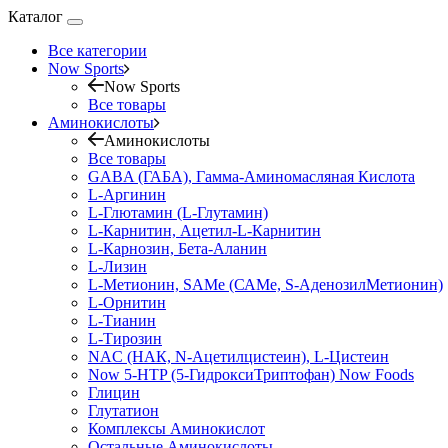
Каталог
Все категории
Now Sports
Now Sports
Все товары
Аминокислоты
Аминокислоты
Все товары
GABA (ГАБА), Гамма-Аминомасляная Кислота
L-Аргинин
L-Глютамин (L-Глутамин)
L-Карнитин, Ацетил-L-Карнитин
L-Карнозин, Бета-Аланин
L-Лизин
L-Метионин, SAMe (САМе, S-АденозилМетионин)
L-Орнитин
L-Тианин
L-Тирозин
NAC (НАК, N-Ацетилцистеин), L-Цистеин
Now 5-HTP (5-ГидроксиТриптофан) Now Foods
Глицин
Глутатион
Комплексы Аминокислот
Остальные Аминокислоты