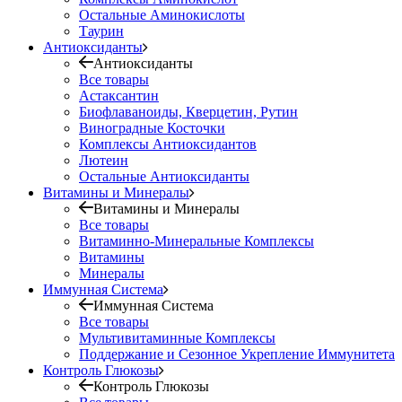
Остальные Аминокислоты
Таурин
Антиоксиданты
Антиоксиданты
Все товары
Астаксантин
Биофлаваноиды, Кверцетин, Рутин
Виноградные Косточки
Комплексы Антиоксидантов
Лютеин
Остальные Антиоксиданты
Витамины и Минералы
Витамины и Минералы
Все товары
Витаминно-Минеральные Комплексы
Витамины
Минералы
Иммунная Система
Иммунная Система
Все товары
Мультивитаминные Комплексы
Поддержание и Сезонное Укрепление Иммунитета
Контроль Глюкозы
Контроль Глюкозы