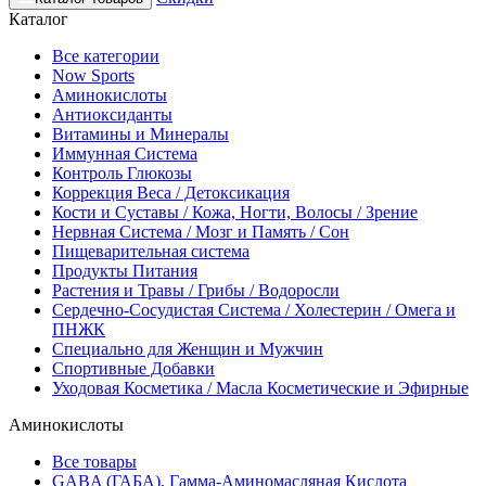
Каталог
Все категории
Now Sports
Аминокислоты
Антиоксиданты
Витамины и Минералы
Иммунная Система
Контроль Глюкозы
Коррекция Веса / Детоксикация
Кости и Суставы / Кожа, Ногти, Волосы / Зрение
Нервная Система / Мозг и Память / Сон
Пищеварительная система
Продукты Питания
Растения и Травы / Грибы / Водоросли
Сердечно-Сосудистая Система / Холестерин / Омега и
ПНЖК
Специально для Женщин и Мужчин
Спортивные Добавки
Уходовая Косметика / Масла Косметические и Эфирные
Аминокислоты
Все товары
GABA (ГАБА), Гамма-Аминомасляная Кислота