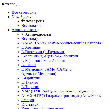
Каталог
Все категории
Now Sports
Now Sports
Все товары
Аминокислоты
Аминокислоты
Все товары
GABA (ГАБА), Гамма-Аминомасляная Кислота
L-Аргинин
L-Глютамин (L-Глутамин)
L-Карнитин, Ацетил-L-Карнитин
L-Карнозин, Бета-Аланин
L-Лизин
L-Метионин, SAMe (САМе, S-
АденозилМетионин)
L-Орнитин
L-Тианин
L-Тирозин
NAC (НАК, N-Ацетилцистеин), L-Цистеин
Now 5-HTP (5-ГидроксиТриптофан) Now Foods
Глицин
Глутатион
Комплексы Аминокислот