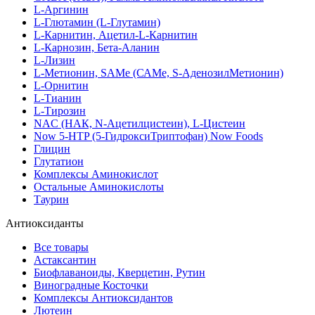
L-Аргинин
L-Глютамин (L-Глутамин)
L-Карнитин, Ацетил-L-Карнитин
L-Карнозин, Бета-Аланин
L-Лизин
L-Метионин, SAMe (САМе, S-АденозилМетионин)
L-Орнитин
L-Тианин
L-Тирозин
NAC (НАК, N-Ацетилцистеин), L-Цистеин
Now 5-HTP (5-ГидроксиТриптофан) Now Foods
Глицин
Глутатион
Комплексы Аминокислот
Остальные Аминокислоты
Таурин
Антиоксиданты
Все товары
Астаксантин
Биофлаваноиды, Кверцетин, Рутин
Виноградные Косточки
Комплексы Антиоксидантов
Лютеин