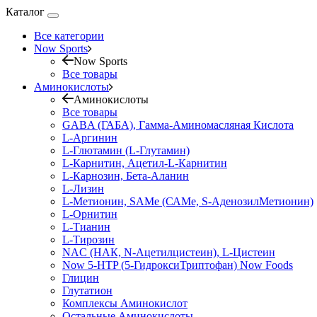
Каталог
Все категории
Now Sports
Now Sports
Все товары
Аминокислоты
Аминокислоты
Все товары
GABA (ГАБА), Гамма-Аминомасляная Кислота
L-Аргинин
L-Глютамин (L-Глутамин)
L-Карнитин, Ацетил-L-Карнитин
L-Карнозин, Бета-Аланин
L-Лизин
L-Метионин, SAMe (САМе, S-АденозилМетионин)
L-Орнитин
L-Тианин
L-Тирозин
NAC (НАК, N-Ацетилцистеин), L-Цистеин
Now 5-HTP (5-ГидроксиТриптофан) Now Foods
Глицин
Глутатион
Комплексы Аминокислот
Остальные Аминокислоты