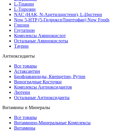
L-Тианин
L-Тирозин
NAC (НАК, N-Ацетилцистеин), L-Цистеин
Now 5-HTP (5-ГидроксиТриптофан) Now Foods
Глицин
Глутатион
Комплексы Аминокислот
Остальные Аминокислоты
Таурин
Антиоксиданты
Все товары
Астаксантин
Биофлаваноиды, Кверцетин, Рутин
Виноградные Косточки
Комплексы Антиоксидантов
Лютеин
Остальные Антиоксиданты
Витамины и Минералы
Все товары
Витаминно-Минеральные Комплексы
Витамины