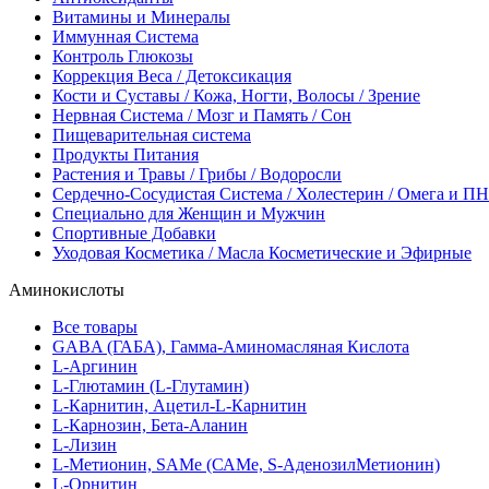
Витамины и Минералы
Иммунная Система
Контроль Глюкозы
Коррекция Веса / Детоксикация
Кости и Суставы / Кожа, Ногти, Волосы / Зрение
Нервная Система / Мозг и Память / Сон
Пищеварительная система
Продукты Питания
Растения и Травы / Грибы / Водоросли
Сердечно-Сосудистая Система / Холестерин / Омега и 
Специально для Женщин и Мужчин
Спортивные Добавки
Уходовая Косметика / Масла Косметические и Эфирные
Аминокислоты
Все товары
GABA (ГАБА), Гамма-Аминомасляная Кислота
L-Аргинин
L-Глютамин (L-Глутамин)
L-Карнитин, Ацетил-L-Карнитин
L-Карнозин, Бета-Аланин
L-Лизин
L-Метионин, SAMe (САМе, S-АденозилМетионин)
L-Орнитин