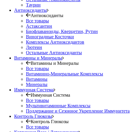
Таурин
Антиоксиданты
Антиоксиданты
Все товары
Астаксантин
Биофлаваноиды, Кверцетин, Рутин
Виноградные Косточки
Комплексы Антиоксидантов
Лютеин
Остальные Антиоксиданты
Витамины и Минералы
Витамины и Минералы
Все товары
Витаминно-Минеральные Комплексы
Витамины
Минералы
Иммунная Система
Иммунная Система
Все товары
Мультивитаминные Комплексы
Поддержание и Сезонное Укрепление Иммунитета
Контроль Глюкозы
Контроль Глюкозы
Все товары