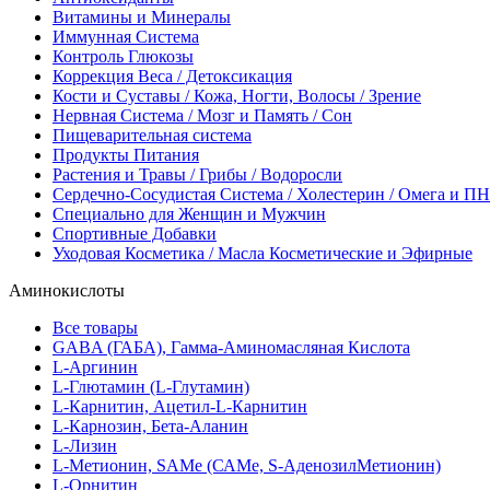
Витамины и Минералы
Иммунная Система
Контроль Глюкозы
Коррекция Веса / Детоксикация
Кости и Суставы / Кожа, Ногти, Волосы / Зрение
Нервная Система / Мозг и Память / Сон
Пищеварительная система
Продукты Питания
Растения и Травы / Грибы / Водоросли
Сердечно-Сосудистая Система / Холестерин / Омега и 
Специально для Женщин и Мужчин
Спортивные Добавки
Уходовая Косметика / Масла Косметические и Эфирные
Аминокислоты
Все товары
GABA (ГАБА), Гамма-Аминомасляная Кислота
L-Аргинин
L-Глютамин (L-Глутамин)
L-Карнитин, Ацетил-L-Карнитин
L-Карнозин, Бета-Аланин
L-Лизин
L-Метионин, SAMe (САМе, S-АденозилМетионин)
L-Орнитин