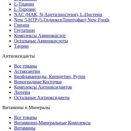
L-Тианин
L-Тирозин
NAC (НАК, N-Ацетилцистеин), L-Цистеин
Now 5-HTP (5-ГидроксиТриптофан) Now Foods
Глицин
Глутатион
Комплексы Аминокислот
Остальные Аминокислоты
Таурин
Антиоксиданты
Все товары
Астаксантин
Биофлаваноиды, Кверцетин, Рутин
Виноградные Косточки
Комплексы Антиоксидантов
Лютеин
Остальные Антиоксиданты
Витамины и Минералы
Все товары
Витаминно-Минеральные Комплексы
Витамины