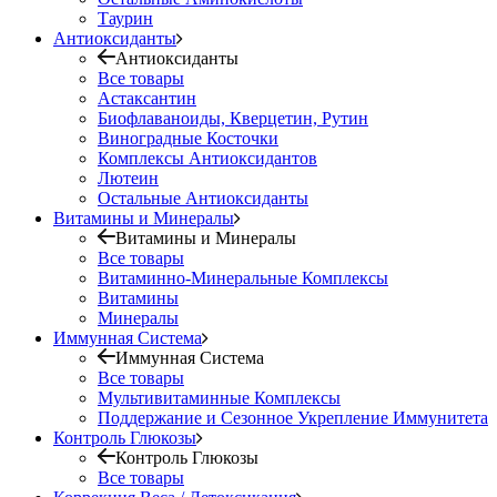
Таурин
Антиоксиданты
Антиоксиданты
Все товары
Астаксантин
Биофлаваноиды, Кверцетин, Рутин
Виноградные Косточки
Комплексы Антиоксидантов
Лютеин
Остальные Антиоксиданты
Витамины и Минералы
Витамины и Минералы
Все товары
Витаминно-Минеральные Комплексы
Витамины
Минералы
Иммунная Система
Иммунная Система
Все товары
Мультивитаминные Комплексы
Поддержание и Сезонное Укрепление Иммунитета
Контроль Глюкозы
Контроль Глюкозы
Все товары