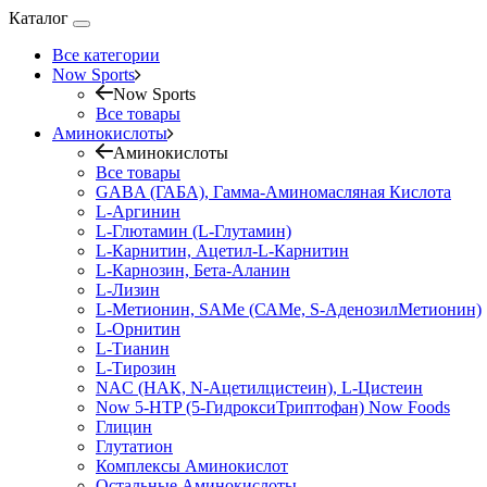
Каталог
Все категории
Now Sports
Now Sports
Все товары
Аминокислоты
Аминокислоты
Все товары
GABA (ГАБА), Гамма-Аминомасляная Кислота
L-Аргинин
L-Глютамин (L-Глутамин)
L-Карнитин, Ацетил-L-Карнитин
L-Карнозин, Бета-Аланин
L-Лизин
L-Метионин, SAMe (САМе, S-АденозилМетионин)
L-Орнитин
L-Тианин
L-Тирозин
NAC (НАК, N-Ацетилцистеин), L-Цистеин
Now 5-HTP (5-ГидроксиТриптофан) Now Foods
Глицин
Глутатион
Комплексы Аминокислот
Остальные Аминокислоты