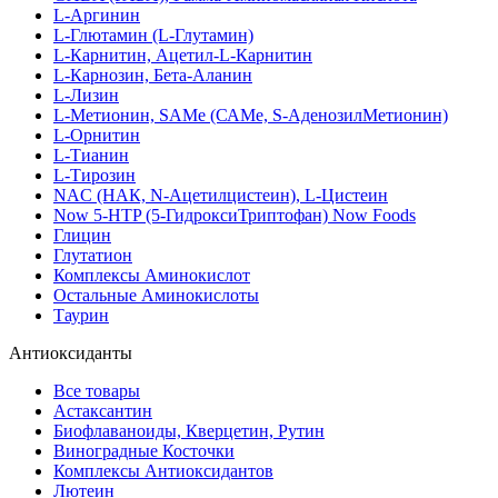
L-Аргинин
L-Глютамин (L-Глутамин)
L-Карнитин, Ацетил-L-Карнитин
L-Карнозин, Бета-Аланин
L-Лизин
L-Метионин, SAMe (САМе, S-АденозилМетионин)
L-Орнитин
L-Тианин
L-Тирозин
NAC (НАК, N-Ацетилцистеин), L-Цистеин
Now 5-HTP (5-ГидроксиТриптофан) Now Foods
Глицин
Глутатион
Комплексы Аминокислот
Остальные Аминокислоты
Таурин
Антиоксиданты
Все товары
Астаксантин
Биофлаваноиды, Кверцетин, Рутин
Виноградные Косточки
Комплексы Антиоксидантов
Лютеин