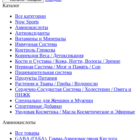
Каталог
Все категории
Now Sports
Аминокислоты
Антиоксиданты
Витамины и Минералы
Иммунная Система
Контроль Глюкозы
Коррекция Веса / Детоксикация
Кости и Суставы / Кожа, Ногти, Волосы / Зрение
Нервная Система / Мозг и Память / Сон
Пищеварительная система
Продукты Питания
Растения и Травы / Грибы / Водоросли
Сердечно-Сосудистая Система / Холестерин / Омега и
ПНЖК
Специально для Женщин и Мужчин
Спортивные Добавки
Уходовая Косметика / Масла Косметические и Эфирные
Аминокислоты
Все товары
GABA (ГАБА), Гамма-Аминомасляная Кислота