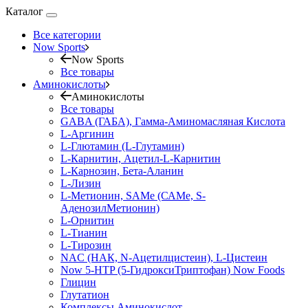
Каталог
Все категории
Now Sports
Now Sports
Все товары
Аминокислоты
Аминокислоты
Все товары
GABA (ГАБА), Гамма-Аминомасляная Кислота
L-Аргинин
L-Глютамин (L-Глутамин)
L-Карнитин, Ацетил-L-Карнитин
L-Карнозин, Бета-Аланин
L-Лизин
L-Метионин, SAMe (САМе, S-
АденозилМетионин)
L-Орнитин
L-Тианин
L-Тирозин
NAC (НАК, N-Ацетилцистеин), L-Цистеин
Now 5-HTP (5-ГидроксиТриптофан) Now Foods
Глицин
Глутатион
Комплексы Аминокислот