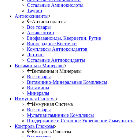
Остальные Аминокислоты
Таурин
Антиоксиданты
Антиоксиданты
Все товары
Астаксантин
Биофлаваноиды, Кверцетин, Рутин
Виноградные Косточки
Комплексы Антиоксидантов
Лютеин
Остальные Антиоксиданты
Витамины и Минералы
Витамины и Минералы
Все товары
Витаминно-Минеральные Комплексы
Витамины
Минералы
Иммунная Система
Иммунная Система
Все товары
Мультивитаминные Комплексы
Поддержание и Сезонное Укрепление Иммунитета
Контроль Глюкозы
Контроль Глюкозы