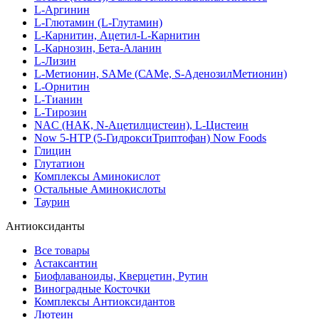
L-Аргинин
L-Глютамин (L-Глутамин)
L-Карнитин, Ацетил-L-Карнитин
L-Карнозин, Бета-Аланин
L-Лизин
L-Метионин, SAMe (САМе, S-АденозилМетионин)
L-Орнитин
L-Тианин
L-Тирозин
NAC (НАК, N-Ацетилцистеин), L-Цистеин
Now 5-HTP (5-ГидроксиТриптофан) Now Foods
Глицин
Глутатион
Комплексы Аминокислот
Остальные Аминокислоты
Таурин
Антиоксиданты
Все товары
Астаксантин
Биофлаваноиды, Кверцетин, Рутин
Виноградные Косточки
Комплексы Антиоксидантов
Лютеин