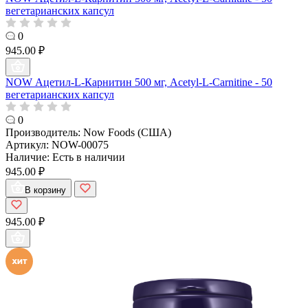
вегетарианских капсул
0
945.00 ₽
NOW Ацетил-L-Карнитин 500 мг, Acetyl-L-Carnitine - 50
вегетарианских капсул
0
Производитель:
Now Foods (США)
Артикул:
NOW-00075
Наличие:
Есть в наличии
945.00 ₽
В корзину
945.00 ₽