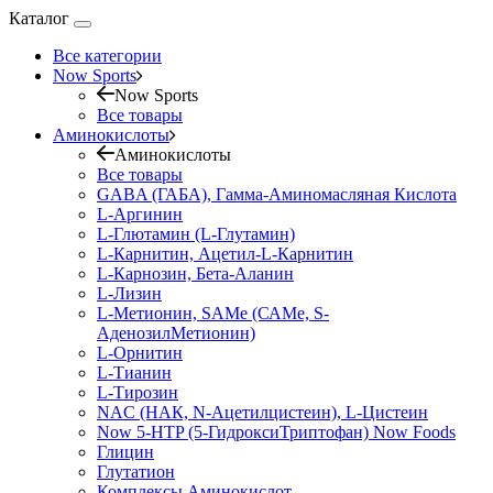
Каталог
Все категории
Now Sports
Now Sports
Все товары
Аминокислоты
Аминокислоты
Все товары
GABA (ГАБА), Гамма-Аминомасляная Кислота
L-Аргинин
L-Глютамин (L-Глутамин)
L-Карнитин, Ацетил-L-Карнитин
L-Карнозин, Бета-Аланин
L-Лизин
L-Метионин, SAMe (САМе, S-
АденозилМетионин)
L-Орнитин
L-Тианин
L-Тирозин
NAC (НАК, N-Ацетилцистеин), L-Цистеин
Now 5-HTP (5-ГидроксиТриптофан) Now Foods
Глицин
Глутатион
Комплексы Аминокислот