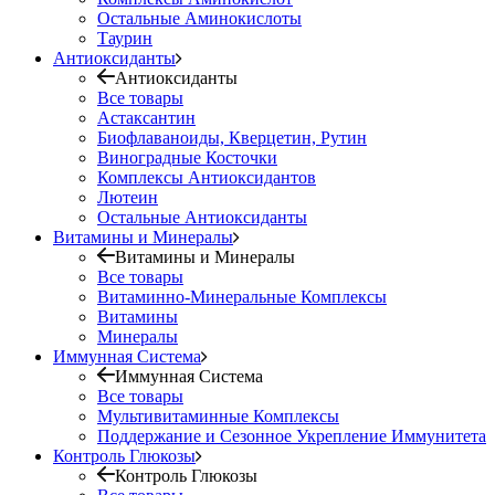
Остальные Аминокислоты
Таурин
Антиоксиданты
Антиоксиданты
Все товары
Астаксантин
Биофлаваноиды, Кверцетин, Рутин
Виноградные Косточки
Комплексы Антиоксидантов
Лютеин
Остальные Антиоксиданты
Витамины и Минералы
Витамины и Минералы
Все товары
Витаминно-Минеральные Комплексы
Витамины
Минералы
Иммунная Система
Иммунная Система
Все товары
Мультивитаминные Комплексы
Поддержание и Сезонное Укрепление Иммунитета
Контроль Глюкозы
Контроль Глюкозы