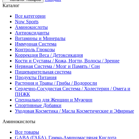
Каталог
Все категории
Now Sports
Аминокислоты
Антиоксиданты
Витамины и Минералы
Иммунная Система
Контроль Глюкозы
Коррекция Веса / Детоксикация
Кости и Суставы / Кожа, Ногти, Волосы / Зрение
Нервная Система / Мозг и Память / Сон
Пищеварительная система
Продукты Питания
Растения и Травы / Грибы / Водоросли
Сердечно-Сосудистая Система / Холестерин / Омега и
ПНЖК
Специально для Женщин и Мужчин
Спортивные Добавки
Уходовая Косметика / Масла Косметические и Эфирные
Аминокислоты
Все товары
GABA (ГАБА), Гамма-Аминомасляная Кислота