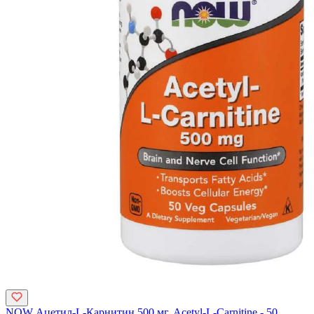
NOW Ацетил-L-Карнитин 500 мг, Acetyl-L-Carnitine - 50