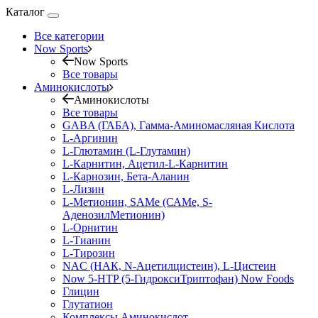
Каталог
Все категории
Now Sports
Now Sports
Все товары
Аминокислоты
Аминокислоты
Все товары
GABA (ГАБА), Гамма-Аминомасляная Кислота
L-Аргинин
L-Глютамин (L-Глутамин)
L-Карнитин, Ацетил-L-Карнитин
L-Карнозин, Бета-Аланин
L-Лизин
L-Метионин, SAMe (САМе, S-
АденозилМетионин)
L-Орнитин
L-Тианин
L-Тирозин
NAC (НАК, N-Ацетилцистеин), L-Цистеин
Now 5-HTP (5-ГидроксиТриптофан) Now Foods
Глицин
Глутатион
Комплексы Аминокислот