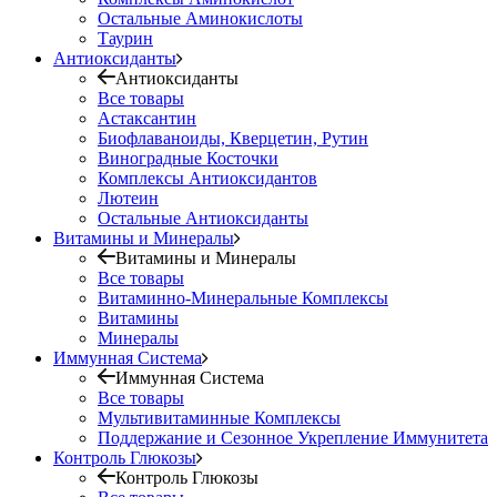
Остальные Аминокислоты
Таурин
Антиоксиданты
Антиоксиданты
Все товары
Астаксантин
Биофлаваноиды, Кверцетин, Рутин
Виноградные Косточки
Комплексы Антиоксидантов
Лютеин
Остальные Антиоксиданты
Витамины и Минералы
Витамины и Минералы
Все товары
Витаминно-Минеральные Комплексы
Витамины
Минералы
Иммунная Система
Иммунная Система
Все товары
Мультивитаминные Комплексы
Поддержание и Сезонное Укрепление Иммунитета
Контроль Глюкозы
Контроль Глюкозы