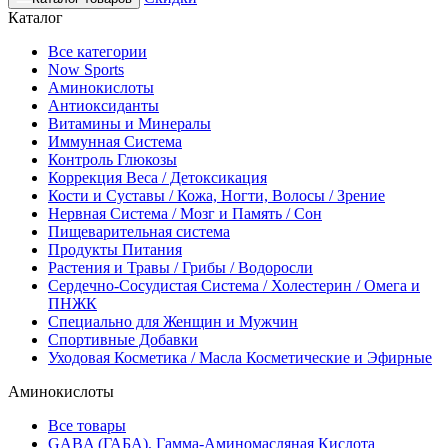
Каталог
Все категории
Now Sports
Аминокислоты
Антиоксиданты
Витамины и Минералы
Иммунная Система
Контроль Глюкозы
Коррекция Веса / Детоксикация
Кости и Суставы / Кожа, Ногти, Волосы / Зрение
Нервная Система / Мозг и Память / Сон
Пищеварительная система
Продукты Питания
Растения и Травы / Грибы / Водоросли
Сердечно-Сосудистая Система / Холестерин / Омега и
ПНЖК
Специально для Женщин и Мужчин
Спортивные Добавки
Уходовая Косметика / Масла Косметические и Эфирные
Аминокислоты
Все товары
GABA (ГАБА), Гамма-Аминомасляная Кислота