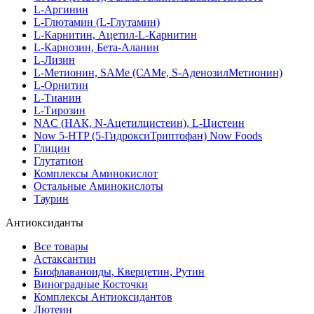
L-Аргинин
L-Глютамин (L-Глутамин)
L-Карнитин, Ацетил-L-Карнитин
L-Карнозин, Бета-Аланин
L-Лизин
L-Метионин, SAMe (САМе, S-АденозилМетионин)
L-Орнитин
L-Тианин
L-Тирозин
NAC (НАК, N-Ацетилцистеин), L-Цистеин
Now 5-HTP (5-ГидроксиТриптофан) Now Foods
Глицин
Глутатион
Комплексы Аминокислот
Остальные Аминокислоты
Таурин
Антиоксиданты
Все товары
Астаксантин
Биофлаваноиды, Кверцетин, Рутин
Виноградные Косточки
Комплексы Антиоксидантов
Лютеин