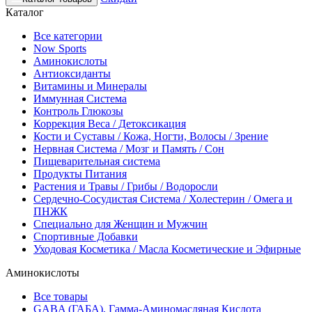
Каталог
Все категории
Now Sports
Аминокислоты
Антиоксиданты
Витамины и Минералы
Иммунная Система
Контроль Глюкозы
Коррекция Веса / Детоксикация
Кости и Суставы / Кожа, Ногти, Волосы / Зрение
Нервная Система / Мозг и Память / Сон
Пищеварительная система
Продукты Питания
Растения и Травы / Грибы / Водоросли
Сердечно-Сосудистая Система / Холестерин / Омега и
ПНЖК
Специально для Женщин и Мужчин
Спортивные Добавки
Уходовая Косметика / Масла Косметические и Эфирные
Аминокислоты
Все товары
GABA (ГАБА), Гамма-Аминомасляная Кислота