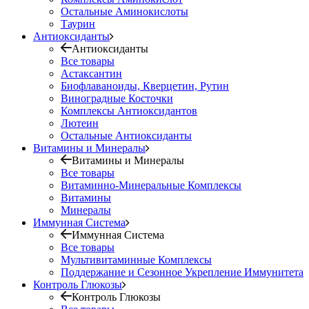
Остальные Аминокислоты
Таурин
Антиоксиданты
Антиоксиданты
Все товары
Астаксантин
Биофлаваноиды, Кверцетин, Рутин
Виноградные Косточки
Комплексы Антиоксидантов
Лютеин
Остальные Антиоксиданты
Витамины и Минералы
Витамины и Минералы
Все товары
Витаминно-Минеральные Комплексы
Витамины
Минералы
Иммунная Система
Иммунная Система
Все товары
Мультивитаминные Комплексы
Поддержание и Сезонное Укрепление Иммунитета
Контроль Глюкозы
Контроль Глюкозы