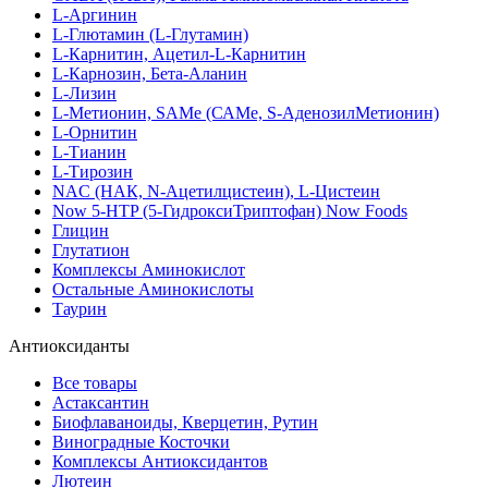
L-Аргинин
L-Глютамин (L-Глутамин)
L-Карнитин, Ацетил-L-Карнитин
L-Карнозин, Бета-Аланин
L-Лизин
L-Метионин, SAMe (САМе, S-АденозилМетионин)
L-Орнитин
L-Тианин
L-Тирозин
NAC (НАК, N-Ацетилцистеин), L-Цистеин
Now 5-HTP (5-ГидроксиТриптофан) Now Foods
Глицин
Глутатион
Комплексы Аминокислот
Остальные Аминокислоты
Таурин
Антиоксиданты
Все товары
Астаксантин
Биофлаваноиды, Кверцетин, Рутин
Виноградные Косточки
Комплексы Антиоксидантов
Лютеин