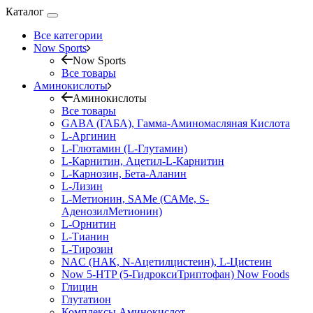
Каталог
Все категории
Now Sports
Now Sports
Все товары
Аминокислоты
Аминокислоты
Все товары
GABA (ГАБА), Гамма-Аминомасляная Кислота
L-Аргинин
L-Глютамин (L-Глутамин)
L-Карнитин, Ацетил-L-Карнитин
L-Карнозин, Бета-Аланин
L-Лизин
L-Метионин, SAMe (САМе, S-
АденозилМетионин)
L-Орнитин
L-Тианин
L-Тирозин
NAC (НАК, N-Ацетилцистеин), L-Цистеин
Now 5-HTP (5-ГидроксиТриптофан) Now Foods
Глицин
Глутатион
Комплексы Аминокислот