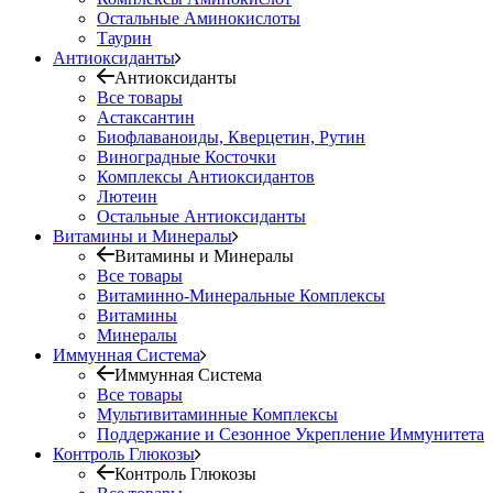
Остальные Аминокислоты
Таурин
Антиоксиданты
Антиоксиданты
Все товары
Астаксантин
Биофлаваноиды, Кверцетин, Рутин
Виноградные Косточки
Комплексы Антиоксидантов
Лютеин
Остальные Антиоксиданты
Витамины и Минералы
Витамины и Минералы
Все товары
Витаминно-Минеральные Комплексы
Витамины
Минералы
Иммунная Система
Иммунная Система
Все товары
Мультивитаминные Комплексы
Поддержание и Сезонное Укрепление Иммунитета
Контроль Глюкозы
Контроль Глюкозы