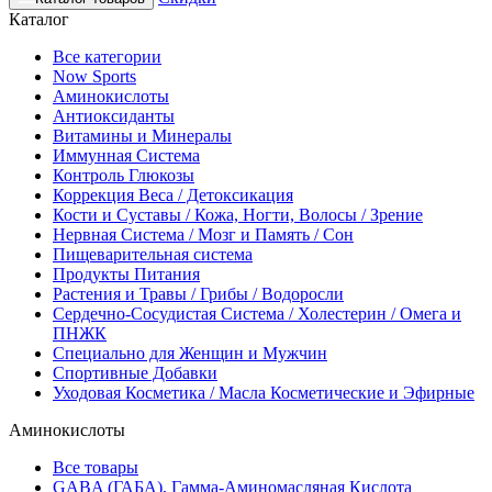
Каталог
Все категории
Now Sports
Аминокислоты
Антиоксиданты
Витамины и Минералы
Иммунная Система
Контроль Глюкозы
Коррекция Веса / Детоксикация
Кости и Суставы / Кожа, Ногти, Волосы / Зрение
Нервная Система / Мозг и Память / Сон
Пищеварительная система
Продукты Питания
Растения и Травы / Грибы / Водоросли
Сердечно-Сосудистая Система / Холестерин / Омега и
ПНЖК
Специально для Женщин и Мужчин
Спортивные Добавки
Уходовая Косметика / Масла Косметические и Эфирные
Аминокислоты
Все товары
GABA (ГАБА), Гамма-Аминомасляная Кислота