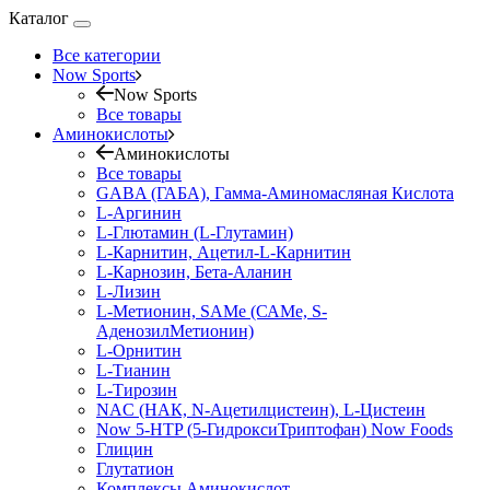
Каталог
Все категории
Now Sports
Now Sports
Все товары
Аминокислоты
Аминокислоты
Все товары
GABA (ГАБА), Гамма-Аминомасляная Кислота
L-Аргинин
L-Глютамин (L-Глутамин)
L-Карнитин, Ацетил-L-Карнитин
L-Карнозин, Бета-Аланин
L-Лизин
L-Метионин, SAMe (САМе, S-
АденозилМетионин)
L-Орнитин
L-Тианин
L-Тирозин
NAC (НАК, N-Ацетилцистеин), L-Цистеин
Now 5-HTP (5-ГидроксиТриптофан) Now Foods
Глицин
Глутатион
Комплексы Аминокислот