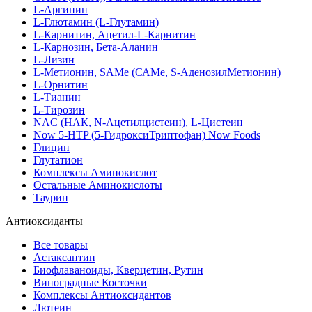
L-Аргинин
L-Глютамин (L-Глутамин)
L-Карнитин, Ацетил-L-Карнитин
L-Карнозин, Бета-Аланин
L-Лизин
L-Метионин, SAMe (САМе, S-АденозилМетионин)
L-Орнитин
L-Тианин
L-Тирозин
NAC (НАК, N-Ацетилцистеин), L-Цистеин
Now 5-HTP (5-ГидроксиТриптофан) Now Foods
Глицин
Глутатион
Комплексы Аминокислот
Остальные Аминокислоты
Таурин
Антиоксиданты
Все товары
Астаксантин
Биофлаваноиды, Кверцетин, Рутин
Виноградные Косточки
Комплексы Антиоксидантов
Лютеин